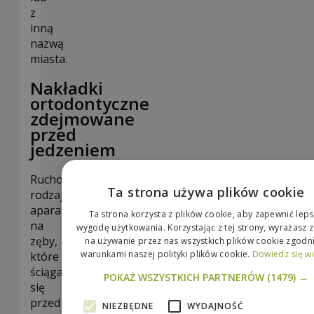
z
inną
nazwą
miasta.
Nakładki
ortodontyczne
zdejmowane
przed
jedzeniem
Ruchome
Ta strona używa plików cookie
rodzaje
aparatów
Ta strona korzysta z plików cookie, aby zapewnić lep
na
wygodę użytkowania. Korzystając z tej strony, wyrażasz 
zęby,
na używanie przez nas wszystkich plików cookie zgodni
warunkami naszej polityki plików cookie.
Dowiedz się wi
które
ściąga
POKAŻ WSZYSTKICH PARTNERÓW
(1479) →
się
przed
NIEZBĘDNE
WYDAJNOŚĆ