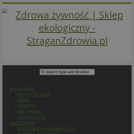
BLOG HOME
DIETA I FITNESS
ZIOŁA
PRZEPISY
ABC URODY
CIEKAWOSTKI
NASZ SKLEP
SUPLEMENTY I SUPERFOODS