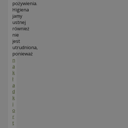
pożywienia.
Higiena
jamy
ustnej
również
nie
jest
utrudniona,
ponieważ
n
a
k
ł
a
d
k
i
o
r
t