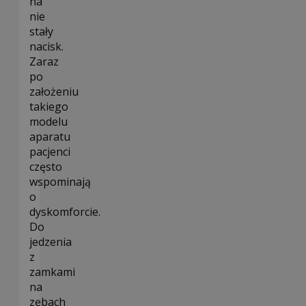
na
nie
stały
nacisk.
Zaraz
po
założeniu
takiego
modelu
aparatu
pacjenci
często
wspominają
o
dyskomforcie.
Do
jedzenia
z
zamkami
na
zębach