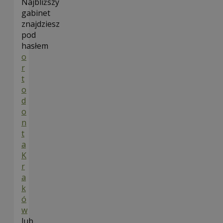
Najbliższy
gabinet
znajdziesz
pod
hasłem
o
r
t
o
d
o
n
t
a
K
r
a
k
ó
w
lub