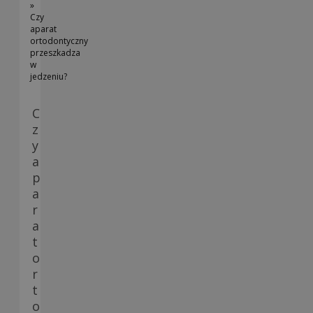
»
Czy
aparat
ortodontyczny
przeszkadza
w
jedzeniu?
C
z
y
a
p
a
r
a
t
o
r
t
o