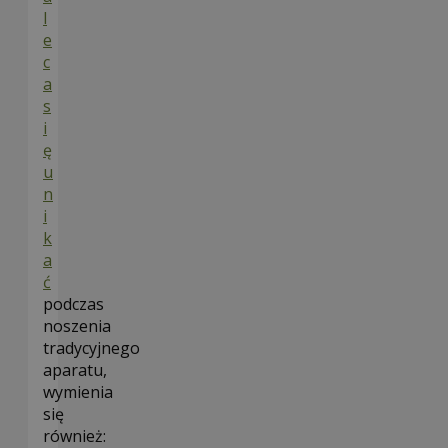
l
e
c
a
s
i
ę
u
n
i
k
a
ć
podczas
noszenia
tradycyjnego
aparatu,
wymienia
się
również: