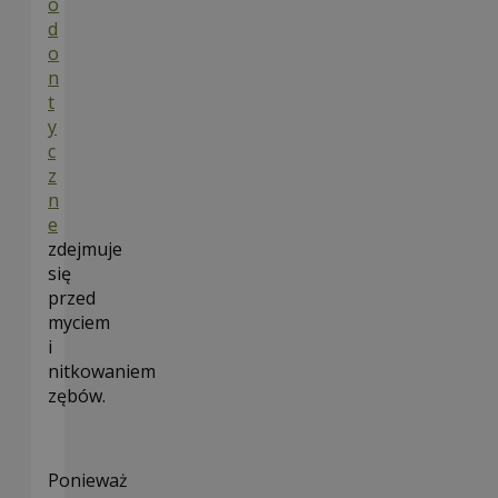
o
d
o
n
t
y
c
z
n
e
zdejmuje
się
przed
myciem
i
nitkowaniem
zębów.
Ponieważ