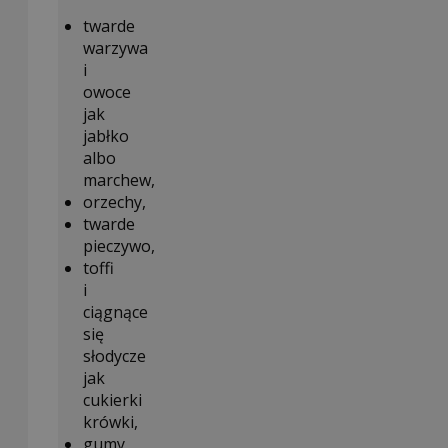
twarde
warzywa
i
owoce
jak
jabłko
albo
marchew,
orzechy,
twarde
pieczywo,
toffi
i
ciągnące
się
słodycze
jak
cukierki
krówki,
gumy