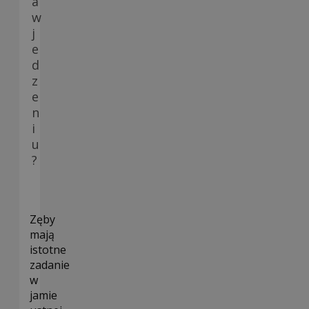
a
w
j
e
d
z
e
n
i
u
?
Zęby
mają
istotne
zadanie
w
jamie