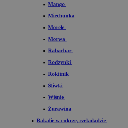
Mango
Miechunka
Morele
Morwa
Rabarbar
Rodzynki
Rokitnik
Śliwki
Wiśnie
Żurawina
Bakalie w cukrze, czekoladzie