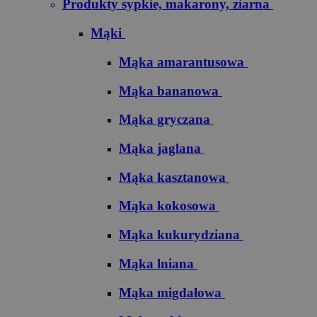
Produkty sypkie, makarony, ziarna
Mąki
Mąka amarantusowa
Mąka bananowa
Mąka gryczana
Mąka jaglana
Mąka kasztanowa
Mąka kokosowa
Mąka kukurydziana
Mąka lniana
Mąka migdałowa