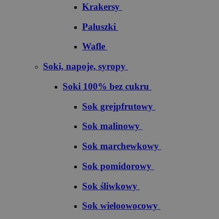
Krakersy
Paluszki
Wafle
Soki, napoje, syropy
Soki 100% bez cukru
S​o​k​ ​g​r​e​j​p​f​r​u​t​o​w​y
Sok malinowy
Sok marchewkowy
Sok pomidorowy
Sok śliwkowy
Sok wieloowocowy