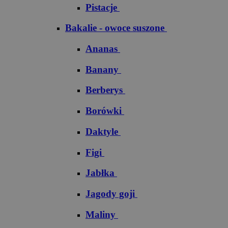
Pistacje
Bakalie - owoce suszone
Ananas
Banany
Berberys
Borówki
Daktyle
Figi
Jabłka
Jagody goji
Maliny