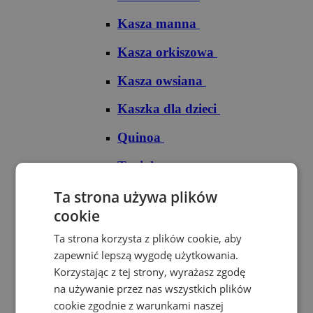
Kasza manna
Kasza orkiszowa
Kasza owsiana
Kaszka dla dzieci
Quinoa
Tapioka
Ryże
Ta strona używa plików
cookie
Ryż arborio
Ta strona korzysta z plików cookie, aby
Ryż basmati
zapewnić lepszą wygodę użytkowania.
Korzystając z tej strony, wyrażasz zgodę
Ryż biały
na używanie przez nas wszystkich plików
cookie zgodnie z warunkami naszej
Ryż brązowy