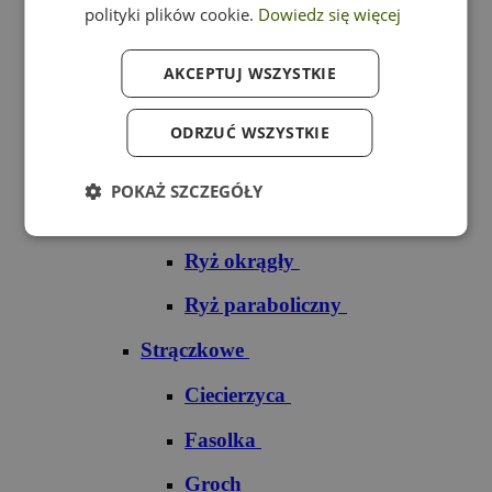
polityki plików cookie.
Dowiedz się więcej
Ryż czarny
AKCEPTUJ WSZYSTKIE
Ryż czerwony
Ryż do sushi
ODRZUĆ WSZYSTKIE
Ryż dziki
POKAŻ SZCZEGÓŁY
Ryż jaśminowy
Ryż okrągły
Ryż paraboliczny
Strączkowe
Ciecierzyca
Fasolka
Groch