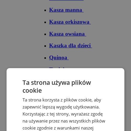
Kasza manna
Kasza orkiszowa
Kasza owsiana
Kaszka dla dzieci
Quinoa
Tapioka
Ryże
Ta strona używa plików
cookie
Ryż arborio
Ta strona korzysta z plików cookie, aby
Ryż basmati
zapewnić lepszą wygodę użytkowania.
Korzystając z tej strony, wyrażasz zgodę
Ryż biały
na używanie przez nas wszystkich plików
cookie zgodnie z warunkami naszej
Ryż brązowy