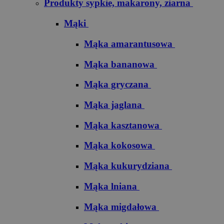
Produkty sypkie, makarony, ziarna
Mąki
Mąka amarantusowa
Mąka bananowa
Mąka gryczana
Mąka jaglana
Mąka kasztanowa
Mąka kokosowa
Mąka kukurydziana
Mąka lniana
Mąka migdałowa