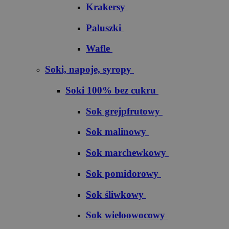
Krakersy
Paluszki
Wafle
Soki, napoje, syropy
Soki 100% bez cukru
S​o​k​ ​g​r​e​j​p​f​r​u​t​o​w​y
Sok malinowy
Sok marchewkowy
Sok pomidorowy
Sok śliwkowy
Sok wieloowocowy