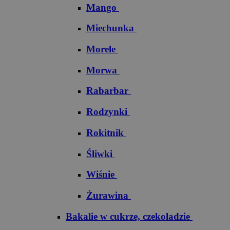
Mango
Miechunka
Morele
Morwa
Rabarbar
Rodzynki
Rokitnik
Śliwki
Wiśnie
Żurawina
Bakalie w cukrze, czekoladzie