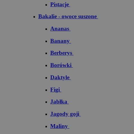
Pistacje
Bakalie - owoce suszone
Ananas
Banany
Berberys
Borówki
Daktyle
Figi
Jabłka
Jagody goji
Maliny