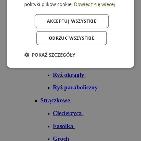
polityki plików cookie.
Dowiedz się więcej
Ryż czarny
AKCEPTUJ WSZYSTKIE
Ryż czerwony
Ryż do sushi
ODRZUĆ WSZYSTKIE
Ryż dziki
POKAŻ SZCZEGÓŁY
Ryż jaśminowy
Ryż okrągły
Ryż paraboliczny
Strączkowe
Ciecierzyca
Fasolka
Groch