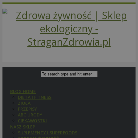
BLOG HOME
DIETA I FITNESS
ZIOŁA
PRZEPISY
ABC URODY
CIEKAWOSTKI
NASZ SKLEP
SUPLEMENTY I SUPERFOODS