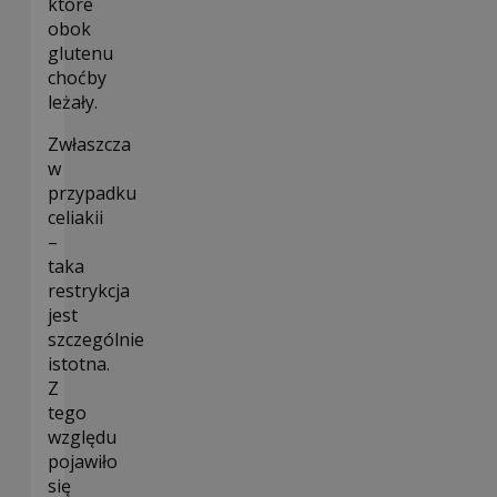
które
obok
glutenu
choćby
leżały.
Zwłaszcza
w
przypadku
celiakii
–
taka
restrykcja
jest
szczególnie
istotna.
Z
tego
względu
pojawiło
się