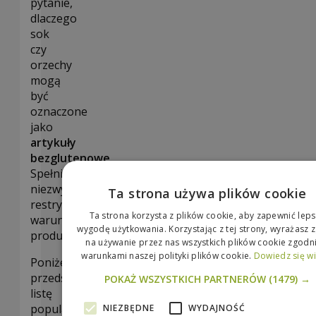
pytanie,
dlaczego
sok
czy
orzechy
mogą
być
oznaczone
jako
artykuły
bezglutenowe
.
Spełniają
niezwykle
Ta strona używa plików cookie
restrykcyjne
Ta strona korzysta z plików cookie, aby zapewnić lep
warunki
wygodę użytkowania. Korzystając z tej strony, wyrażasz 
produkcyjne.
na używanie przez nas wszystkich plików cookie zgodni
warunkami naszej polityki plików cookie.
Dowiedz się wi
Poniżej
przedstawimy
POKAŻ WSZYSTKICH PARTNERÓW
(1479) →
listę
popularnych
NIEZBĘDNE
WYDAJNOŚĆ