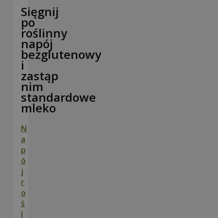
Sięgnij
po
roślinny
napój
bezglutenowy
i
zastąp
nim
standardowe
mleko
N
a
p
ó
j
r
o
ś
l