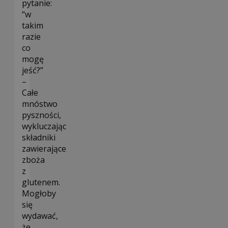
pytanie:
“w
takim
razie
co
mogę
jeść?”
–
Całe
mnóstwo
pyszności,
wykluczając
składniki
zawierające
zboża
z
glutenem.
Mogłoby
się
wydawać,
że