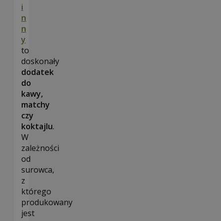
i
n
n
y
to
doskonały
dodatek
do
kawy,
matchy
czy
koktajlu
.
W
zależności
od
surowca,
z
którego
produkowany
jest