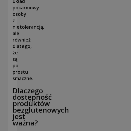
układ
pokarmowy
osoby
z
nietolerancją,
ale
również
dlatego,
że
są
po
prostu
smaczne.
Dlaczego
dostępność
produktów
bezglutenowych
jest
ważna?