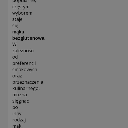
popularne,
częstym
wyborem
staje
się
mąka
bezglutenowa
.
W
zależności
od
preferencji
smakowych
oraz
przeznaczenia
kulinarnego,
można
sięgnąć
po
inny
rodzaj
mąki.