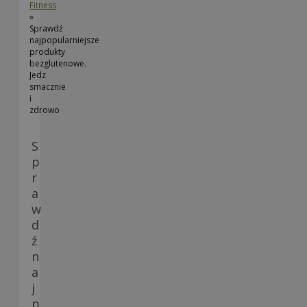
Fitness
»
Sprawdź
najpopularniejsze
produkty
bezglutenowe.
Jedz
smacznie
i
zdrowo
S
p
r
a
w
d
ź
n
a
j
p