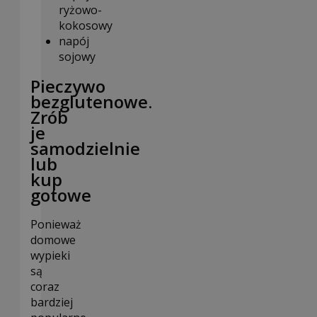
ryżowo-
kokosowy
napój
sojowy
Pieczywo
bezglutenowe.
Zrób
je
samodzielnie
lub
kup
gotowe
Ponieważ
domowe
wypieki
są
coraz
bardziej