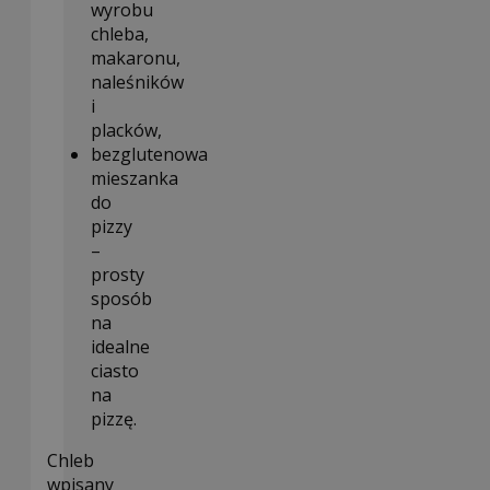
wyrobu
chleba,
makaronu,
naleśników
i
placków,
bezglutenowa
mieszanka
do
pizzy
–
prosty
sposób
na
idealne
ciasto
na
pizzę.
Chleb
wpisany