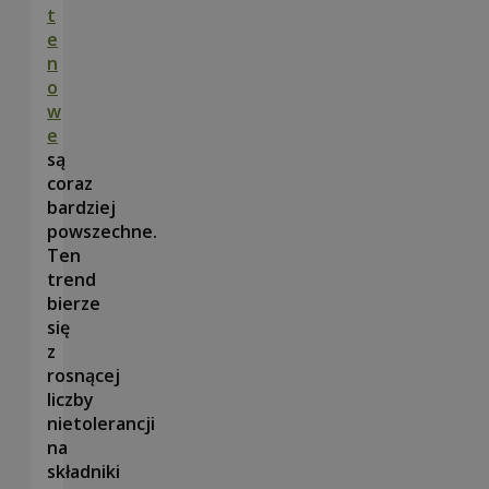
t
e
n
o
w
e
są
coraz
bardziej
powszechne.
Ten
trend
bierze
się
z
rosnącej
liczby
nietolerancji
na
składniki