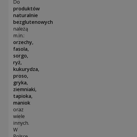
Do
produktów
naturalnie
bezglutenowych
należą
m.in.:
orzechy,
fasola,
sorgo,
ryż,
kukurydza,
proso,
gryka,
ziemniaki,
tapioka,
maniok
oraz
wiele
innych.
W
Polsce