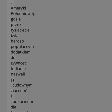
z
Ameryki
Południowej,
gdzie
przez
tysiąclecia
była
bardzo
popularnym
dodatkiem
do
żywności.
Indianie
nazwali
ją
„cudownym
ziarnem”
i
„pokarmem
dla