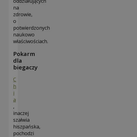
oddziałujących
na
zdrowie,
o
potwierdzonych
naukowo
właściwościach.
Pokarm
dla
biegaczy
C
h
i
a
,
inaczej
szałwia
hiszpańska,
pochodzi