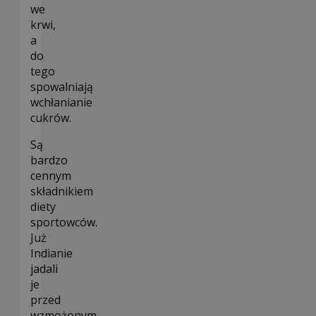
we
krwi,
a
do
tego
spowalniają
wchłanianie
cukrów.
Są
bardzo
cennym
składnikiem
diety
sportowców.
Już
Indianie
jadali
je
przed
wzmożonym