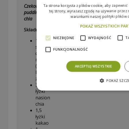
Czekoladowy
Ta strona korzysta z plików cookie, aby zapewnić
tej strony, wyrażasz zgodę na używanie przez 
pudding
warunkami naszej polityki plików 
chia
POKAŻ WSZYSTKICH PA
Składniki:
NIEZBĘDNE
WYDAJNOŚĆ
T
1
szklanka
FUNKCJONALNOŚĆ
dowolnego
mleka
(zbożowe
AKCEPTUJ WSZYSTKIE
lub
zwykłe)
POKAŻ SZCZ
3
łyżki
nasion
chia
1,5
łyżki
kakao