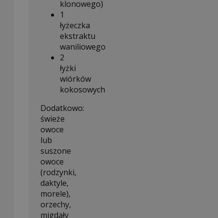
klonowego)
1
łyżeczka
ekstraktu
waniliowego
2
łyżki
wiórków
kokosowych
Dodatkowo:
świeże
owoce
lub
suszone
owoce
(rodzynki,
daktyle,
morele),
orzechy,
migdały