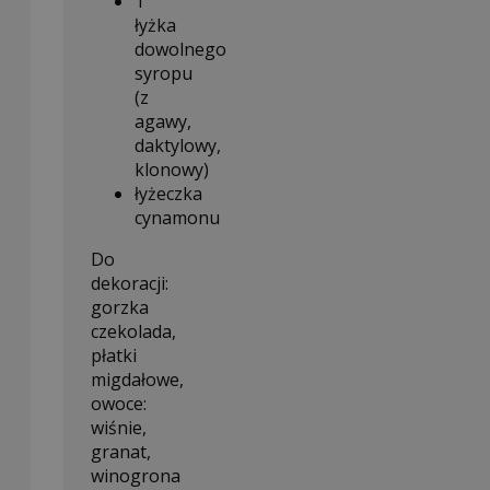
1
łyżka
dowolnego
syropu
(z
agawy,
daktylowy,
klonowy)
łyżeczka
cynamonu
Do
dekoracji:
gorzka
czekolada,
płatki
migdałowe,
owoce:
wiśnie,
granat,
winogrona