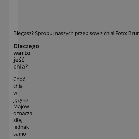
Biegasz? Spróbuj naszych przepisów z chia! Foto: Br
Dlaczego
warto
jeść
chia?
Choć
chia
w
języku
Majów
oznacza
siłę,
jednak
samo