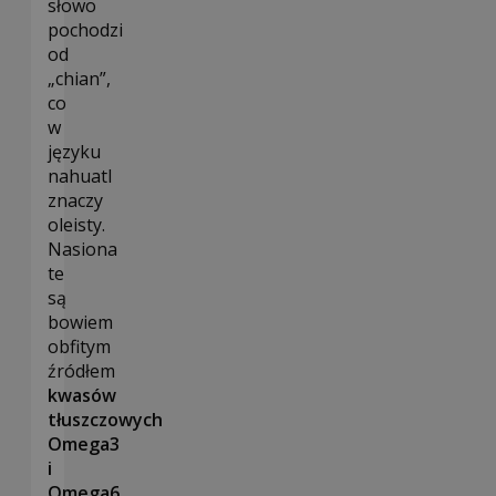
słowo
pochodzi
od
„chian”,
co
w
języku
nahuatl
znaczy
oleisty.
Nasiona
te
są
bowiem
obfitym
źródłem
kwasów
tłuszczowych
Omega3
i
Omega6