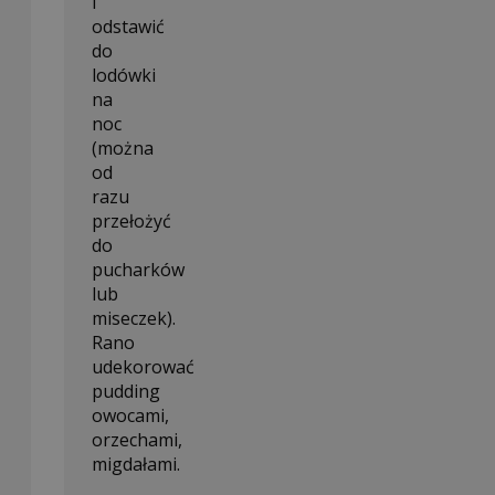
i
odstawić
do
lodówki
na
noc
(można
od
razu
przełożyć
do
pucharków
lub
miseczek).
Rano
udekorować
pudding
owocami,
orzechami,
migdałami.