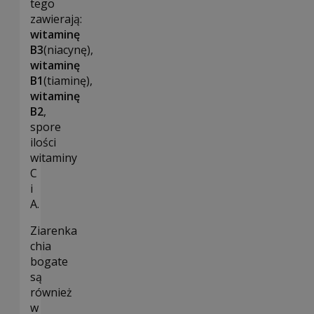
tego
zawierają:
witaminę
B3
(niacynę),
witaminę
B1
(tiaminę),
witaminę
B2
,
spore
ilości
witaminy
C
i
A.
Ziarenka
chia
bogate
są
również
w