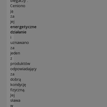
biegaczy”.
Ceniono
ją
za
jej
energetyczne
działanie
i
uznawano
za
jeden
z
produktów
odpowiadający
za
dobrą
kondycję
fizyczną.
Jej
sława
w