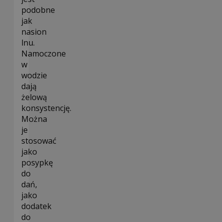
podobne
jak
nasion
lnu.
Namoczone
w
wodzie
dają
żelową
konsystencję.
Można
je
stosować
jako
posypkę
do
dań,
jako
dodatek
do