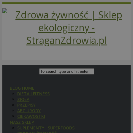
BLOG HOME
DIETA I FITNESS
ZIOŁA
PRZEPISY
ABC URODY
CIEKAWOSTKI
NASZ SKLEP
SUPLEMENTY I SUPERFOODS