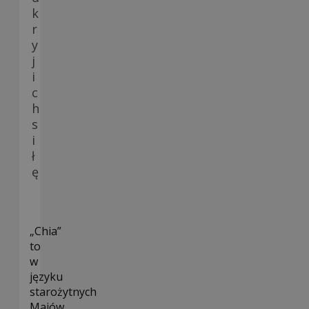
k
r
y
j
i
c
h
s
i
ł
ę
„Chia”
to
w
języku
starożytnych
Majów