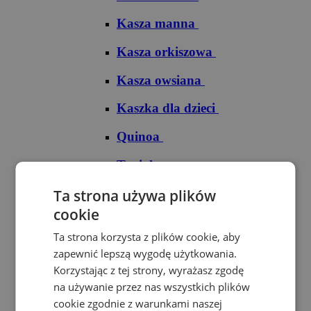
Kasza manna
Kasza orkiszowa
Kasza owsiana
Kaszka dla dzieci
Quinoa
Tapioka
Ryże
Ta strona używa plików
cookie
Ryż arborio
Ta strona korzysta z plików cookie, aby
Ryż basmati
zapewnić lepszą wygodę użytkowania.
Korzystając z tej strony, wyrażasz zgodę
Ryż biały
na używanie przez nas wszystkich plików
cookie zgodnie z warunkami naszej
Ryż brązowy