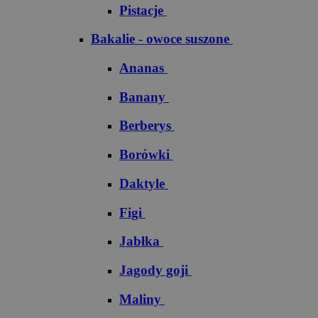
Pistacje
Bakalie - owoce suszone
Ananas
Banany
Berberys
Borówki
Daktyle
Figi
Jabłka
Jagody goji
Maliny