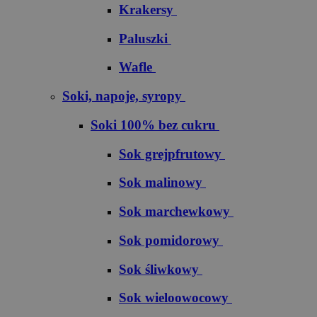
Krakersy
Paluszki
Wafle
Soki, napoje, syropy
Soki 100% bez cukru
S​o​k​ ​g​r​e​j​p​f​r​u​t​o​w​y
Sok malinowy
Sok marchewkowy
Sok pomidorowy
Sok śliwkowy
Sok wieloowocowy