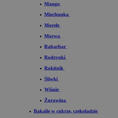
Mango
Miechunka
Morele
Morwa
Rabarbar
Rodzynki
Rokitnik
Śliwki
Wiśnie
Żurawina
Bakalie w cukrze, czekoladzie