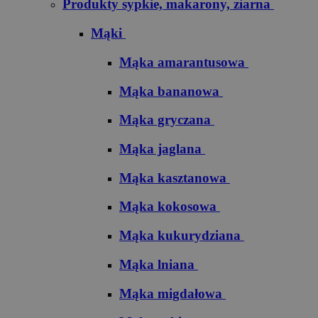
Produkty sypkie, makarony, ziarna
Mąki
Mąka amarantusowa
Mąka bananowa
Mąka gryczana
Mąka jaglana
Mąka kasztanowa
Mąka kokosowa
Mąka kukurydziana
Mąka lniana
Mąka migdałowa