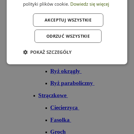
polityki plików cookie.
Dowiedz się więcej
Ryż czarny
AKCEPTUJ WSZYSTKIE
Ryż czerwony
Ryż do sushi
ODRZUĆ WSZYSTKIE
Ryż dziki
POKAŻ SZCZEGÓŁY
Ryż jaśminowy
Ryż okrągły
Ryż paraboliczny
Strączkowe
Ciecierzyca
Fasolka
Groch