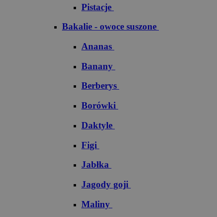
Pistacje
Bakalie - owoce suszone
Ananas
Banany
Berberys
Borówki
Daktyle
Figi
Jabłka
Jagody goji
Maliny