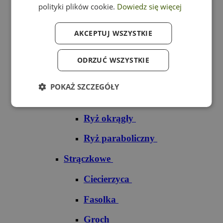
polityki plików cookie.
Dowiedz się więcej
Ryż czarny
AKCEPTUJ WSZYSTKIE
Ryż czerwony
Ryż do sushi
ODRZUĆ WSZYSTKIE
Ryż dziki
POKAŻ SZCZEGÓŁY
Ryż jaśminowy
Ryż okrągły
Ryż paraboliczny
Strączkowe
Ciecierzyca
Fasolka
Groch