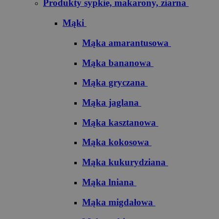
Produkty sypkie, makarony, ziarna
Mąki
Mąka amarantusowa
Mąka bananowa
Mąka gryczana
Mąka jaglana
Mąka kasztanowa
Mąka kokosowa
Mąka kukurydziana
Mąka lniana
Mąka migdałowa