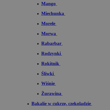
Mango
Miechunka
Morele
Morwa
Rabarbar
Rodzynki
Rokitnik
Śliwki
Wiśnie
Żurawina
Bakalie w cukrze, czekoladzie