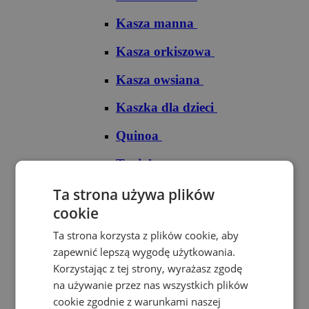
Kasza manna
Kasza orkiszowa
Kasza owsiana
Kaszka dla dzieci
Quinoa
Tapioka
Ryże
Ta strona używa plików
cookie
Ryż arborio
Ta strona korzysta z plików cookie, aby
Ryż basmati
zapewnić lepszą wygodę użytkowania.
Korzystając z tej strony, wyrażasz zgodę
Ryż biały
na używanie przez nas wszystkich plików
cookie zgodnie z warunkami naszej
Ryż brązowy