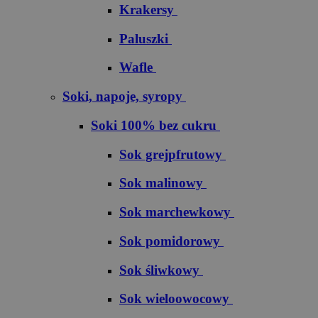
Krakersy
Paluszki
Wafle
Soki, napoje, syropy
Soki 100% bez cukru
S​o​k​ ​g​r​e​j​p​f​r​u​t​o​w​y
Sok malinowy
Sok marchewkowy
Sok pomidorowy
Sok śliwkowy
Sok wieloowocowy