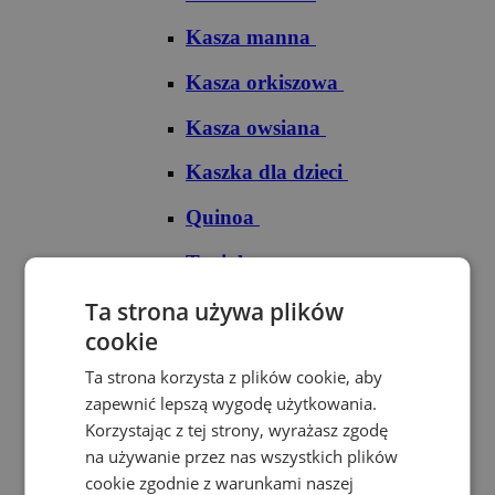
Kasza manna
Kasza orkiszowa
Kasza owsiana
Kaszka dla dzieci
Quinoa
Tapioka
Ryże
Ta strona używa plików
cookie
Ryż arborio
Ta strona korzysta z plików cookie, aby
Ryż basmati
zapewnić lepszą wygodę użytkowania.
Korzystając z tej strony, wyrażasz zgodę
Ryż biały
na używanie przez nas wszystkich plików
cookie zgodnie z warunkami naszej
Ryż brązowy