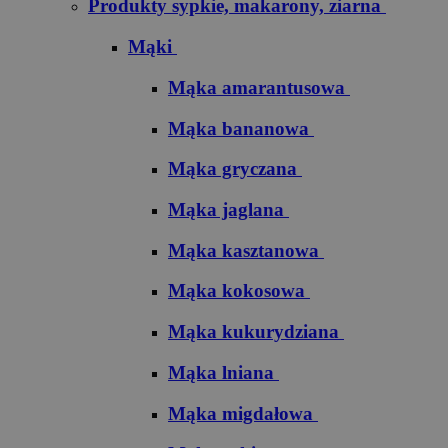
Produkty sypkie, makarony, ziarna
Mąki
Mąka amarantusowa
Mąka bananowa
Mąka gryczana
Mąka jaglana
Mąka kasztanowa
Mąka kokosowa
Mąka kukurydziana
Mąka lniana
Mąka migdałowa