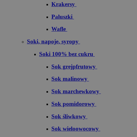
Krakersy
Paluszki
Wafle
Soki, napoje, syropy
Soki 100% bez cukru
S​o​k​ ​g​r​e​j​p​f​r​u​t​o​w​y
Sok malinowy
Sok marchewkowy
Sok pomidorowy
Sok śliwkowy
Sok wieloowocowy