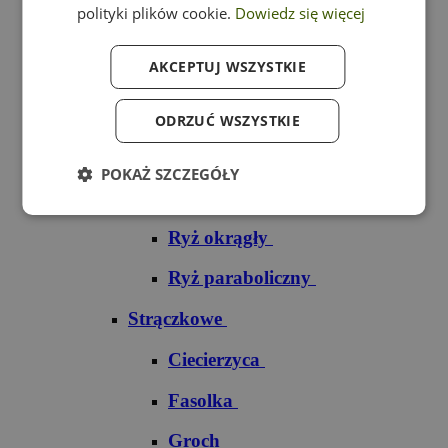
polityki plików cookie.
Dowiedz się więcej
Ryż czarny
AKCEPTUJ WSZYSTKIE
Ryż czerwony
Ryż do sushi
ODRZUĆ WSZYSTKIE
Ryż dziki
POKAŻ SZCZEGÓŁY
Ryż jaśminowy
Ryż okrągły
Ryż paraboliczny
Strączkowe
Ciecierzyca
Fasolka
Groch