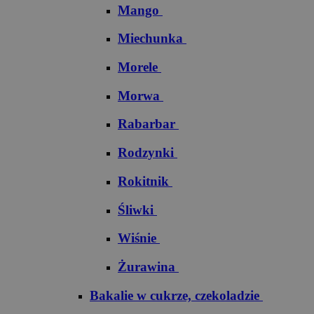
Mango
Miechunka
Morele
Morwa
Rabarbar
Rodzynki
Rokitnik
Śliwki
Wiśnie
Żurawina
Bakalie w cukrze, czekoladzie