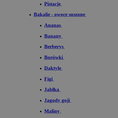
Pistacje
Bakalie - owoce suszone
Ananas
Banany
Berberys
Borówki
Daktyle
Figi
Jabłka
Jagody goji
Maliny