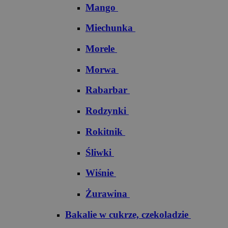
Mango
Miechunka
Morele
Morwa
Rabarbar
Rodzynki
Rokitnik
Śliwki
Wiśnie
Żurawina
Bakalie w cukrze, czekoladzie