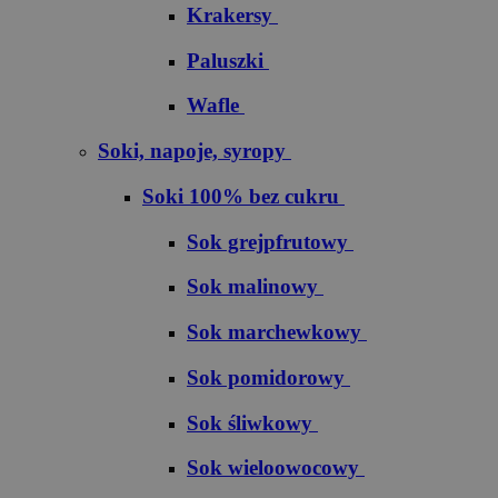
Krakersy
Paluszki
Wafle
Soki, napoje, syropy
Soki 100% bez cukru
S​o​k​ ​g​r​e​j​p​f​r​u​t​o​w​y
Sok malinowy
Sok marchewkowy
Sok pomidorowy
Sok śliwkowy
Sok wieloowocowy