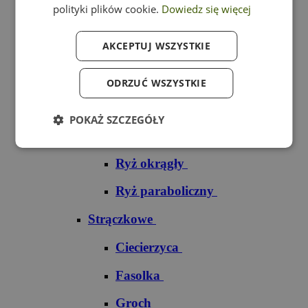
polityki plików cookie.
Dowiedz się więcej
Ryż czarny
AKCEPTUJ WSZYSTKIE
Ryż czerwony
Ryż do sushi
ODRZUĆ WSZYSTKIE
Ryż dziki
POKAŻ SZCZEGÓŁY
Ryż jaśminowy
Ryż okrągły
Ryż paraboliczny
Strączkowe
Ciecierzyca
Fasolka
Groch