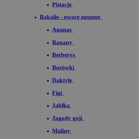
Pistacje
Bakalie - owoce suszone
Ananas
Banany
Berberys
Borówki
Daktyle
Figi
Jabłka
Jagody goji
Maliny