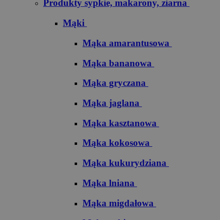
Produkty sypkie, makarony, ziarna
Mąki
Mąka amarantusowa
Mąka bananowa
Mąka gryczana
Mąka jaglana
Mąka kasztanowa
Mąka kokosowa
Mąka kukurydziana
Mąka lniana
Mąka migdałowa