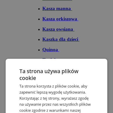
Kasza manna
Kasza orkiszowa
Kasza owsiana
Kaszka dla dzieci
Quinoa
Tapioka
Ryże
Ta strona używa plików
cookie
Ryż arborio
Ta strona korzysta z plików cookie, aby
Ryż basmati
zapewnić lepszą wygodę użytkowania.
Korzystając z tej strony, wyrażasz zgodę
Ryż biały
na używanie przez nas wszystkich plików
cookie zgodnie z warunkami naszej
Ryż brązowy