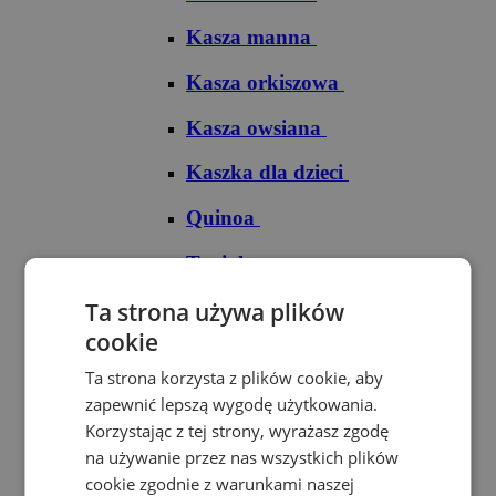
Kasza manna
Kasza orkiszowa
Kasza owsiana
Kaszka dla dzieci
Quinoa
Tapioka
Ryże
Ta strona używa plików
cookie
Ryż arborio
Ta strona korzysta z plików cookie, aby
Ryż basmati
zapewnić lepszą wygodę użytkowania.
Korzystając z tej strony, wyrażasz zgodę
Ryż biały
na używanie przez nas wszystkich plików
cookie zgodnie z warunkami naszej
Ryż brązowy