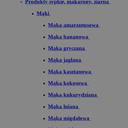
Produkty sypkie, makarony, ziarna
Mąki
Mąka amarantusowa
Mąka bananowa
Mąka gryczana
Mąka jaglana
Mąka kasztanowa
Mąka kokosowa
Mąka kukurydziana
Mąka lniana
Mąka migdałowa