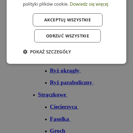
polityki plików cookie.
Dowiedz się więcej
Ryż czarny
AKCEPTUJ WSZYSTKIE
Ryż czerwony
Ryż do sushi
ODRZUĆ WSZYSTKIE
Ryż dziki
POKAŻ SZCZEGÓŁY
Ryż jaśminowy
Ryż okrągły
Ryż paraboliczny
Strączkowe
Ciecierzyca
Fasolka
Groch