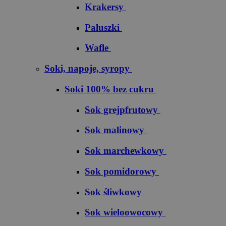
Krakersy
Paluszki
Wafle
Soki, napoje, syropy
Soki 100% bez cukru
S​o​k​ ​g​r​e​j​p​f​r​u​t​o​w​y
Sok malinowy
Sok marchewkowy
Sok pomidorowy
Sok śliwkowy
Sok wieloowocowy