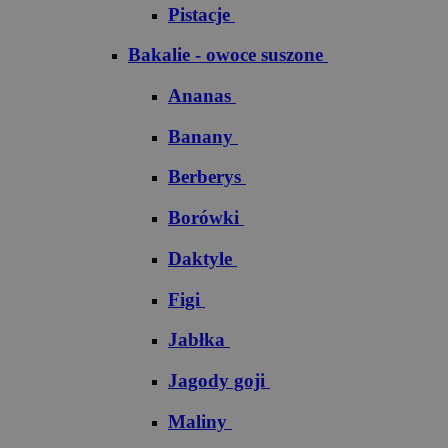
Pistacje
Bakalie - owoce suszone
Ananas
Banany
Berberys
Borówki
Daktyle
Figi
Jabłka
Jagody goji
Maliny