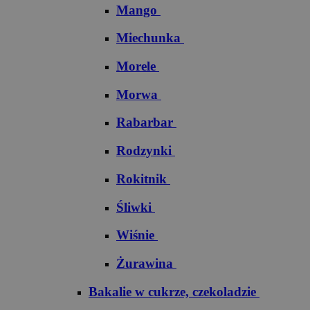
Mango
Miechunka
Morele
Morwa
Rabarbar
Rodzynki
Rokitnik
Śliwki
Wiśnie
Żurawina
Bakalie w cukrze, czekoladzie