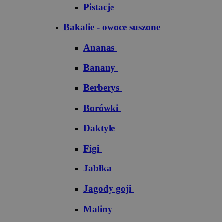
Pistacje
Bakalie - owoce suszone
Ananas
Banany
Berberys
Borówki
Daktyle
Figi
Jabłka
Jagody goji
Maliny