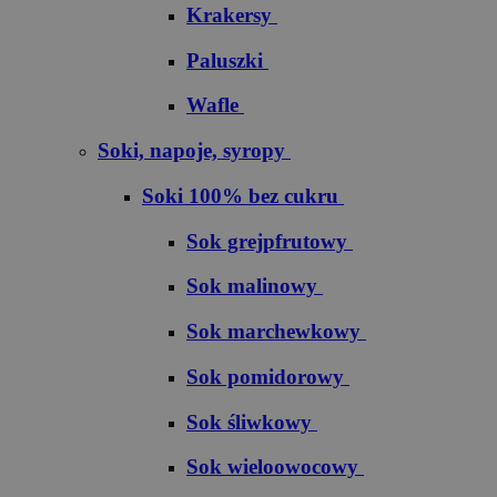
Krakersy
Paluszki
Wafle
Soki, napoje, syropy
Soki 100% bez cukru
S​o​k​ ​g​r​e​j​p​f​r​u​t​o​w​y
Sok malinowy
Sok marchewkowy
Sok pomidorowy
Sok śliwkowy
Sok wieloowocowy