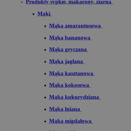
Produkty sypkie, makarony, ziarna
Mąki
Mąka amarantusowa
Mąka bananowa
Mąka gryczana
Mąka jaglana
Mąka kasztanowa
Mąka kokosowa
Mąka kukurydziana
Mąka lniana
Mąka migdałowa