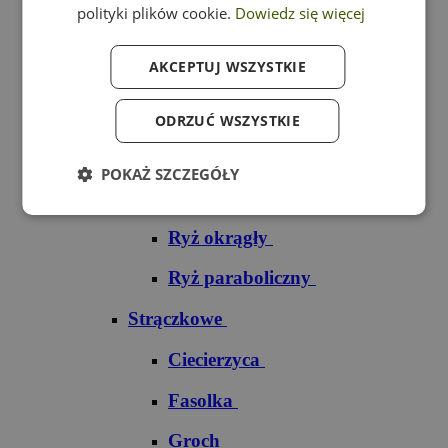
polityki plików cookie.
Dowiedz się więcej
Ryż czarny
AKCEPTUJ WSZYSTKIE
Ryż czerwony
Ryż do sushi
ODRZUĆ WSZYSTKIE
Ryż dziki
POKAŻ SZCZEGÓŁY
Ryż jaśminowy
Ryż okrągły
Ryż paraboliczny
Strączkowe
Ciecierzyca
Fasolka
Groch