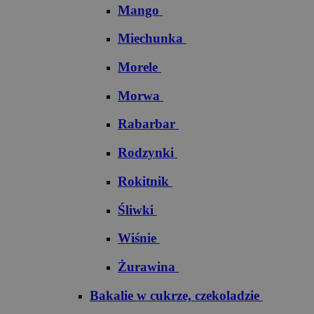
Mango
Miechunka
Morele
Morwa
Rabarbar
Rodzynki
Rokitnik
Śliwki
Wiśnie
Żurawina
Bakalie w cukrze, czekoladzie