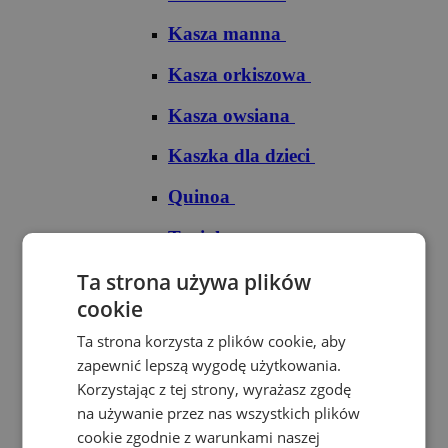
Kasza manna
Kasza orkiszowa
Kasza owsiana
Kaszka dla dzieci
Quinoa
Tapioka
Ryże
Ta strona używa plików
cookie
Ryż arborio
Ta strona korzysta z plików cookie, aby
Ryż basmati
zapewnić lepszą wygodę użytkowania.
Korzystając z tej strony, wyrażasz zgodę
Ryż biały
na używanie przez nas wszystkich plików
cookie zgodnie z warunkami naszej
Ryż brązowy