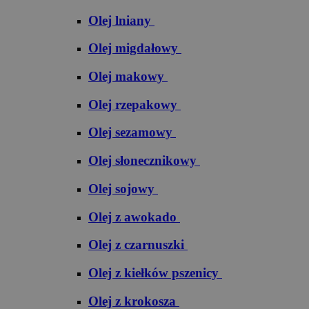
Olej lniany
Olej migdałowy
Olej makowy
Olej rzepakowy
Olej sezamowy
Olej słonecznikowy
Olej sojowy
Olej z awokado
Olej z czarnuszki
Olej z kiełków pszenicy
Olej z krokosza