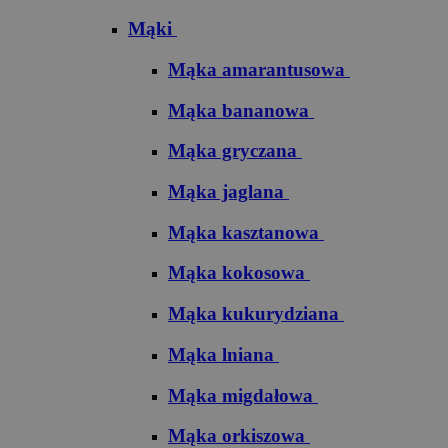
Mąki
Mąka amarantusowa
Mąka bananowa
Mąka gryczana
Mąka jaglana
Mąka kasztanowa
Mąka kokosowa
Mąka kukurydziana
Mąka lniana
Mąka migdałowa
Mąka orkiszowa