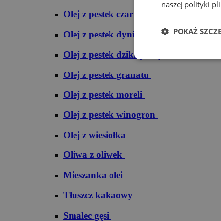
naszej polityki pl
Olej z pestek czarnej porzeczki
POKAŻ SZCZ
Olej z pestek dyni
Olej z pestek dzikiej róży
Olej z pestek granatu
Olej z pestek moreli
Olej z pestek winogron
Olej z wiesiołka
Oliwa z oliwek
Mieszanka olei
Tłuszcz kakaowy
Smalec gęsi