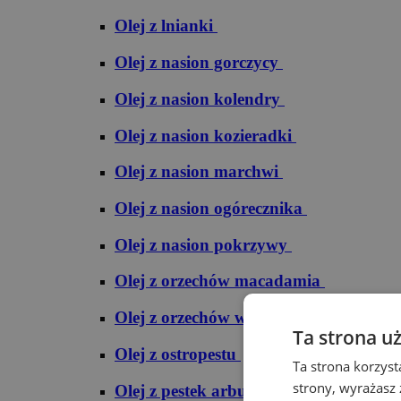
Olej z lnianki
Olej z nasion gorczycy
Olej z nasion kolendry
Olej z nasion kozieradki
Olej z nasion marchwi
Olej z nasion ogórecznika
Olej z nasion pokrzywy
Olej z orzechów macadamia
Olej z orzechów włoskich
Ta strona u
Olej z ostropestu
Ta strona korzyst
strony, wyrażasz
Olej z pestek arbuza