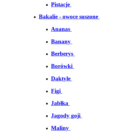
Pistacje
Bakalie - owoce suszone
Ananas
Banany
Berberys
Borówki
Daktyle
Figi
Jabłka
Jagody goji
Maliny