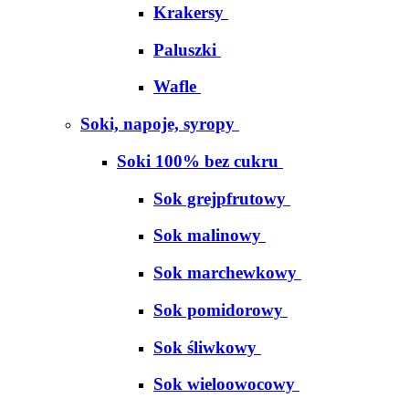
Krakersy
Paluszki
Wafle
Soki, napoje, syropy
Soki 100% bez cukru
S​o​k​ ​g​r​e​j​p​f​r​u​t​o​w​y
Sok malinowy
Sok marchewkowy
Sok pomidorowy
Sok śliwkowy
Sok wieloowocowy