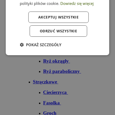
polityki plików cookie.
Dowiedz się więcej
Ryż czarny
AKCEPTUJ WSZYSTKIE
Ryż czerwony
Ryż do sushi
ODRZUĆ WSZYSTKIE
Ryż dziki
POKAŻ SZCZEGÓŁY
Ryż jaśminowy
Ryż okrągły
Ryż paraboliczny
Strączkowe
Ciecierzyca
Fasolka
Groch