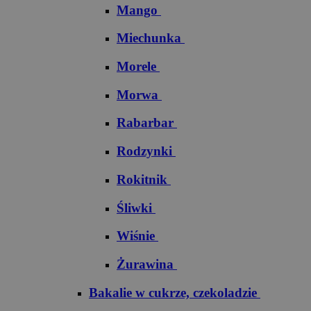
Mango
Miechunka
Morele
Morwa
Rabarbar
Rodzynki
Rokitnik
Śliwki
Wiśnie
Żurawina
Bakalie w cukrze, czekoladzie