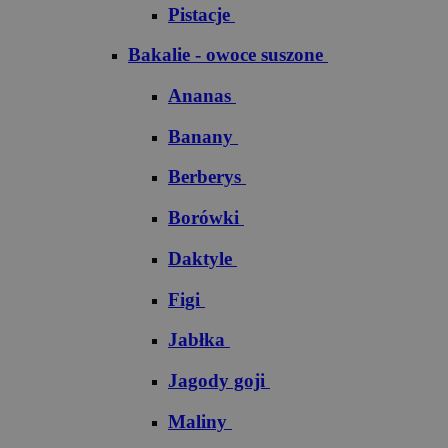
Pistacje
Bakalie - owoce suszone
Ananas
Banany
Berberys
Borówki
Daktyle
Figi
Jabłka
Jagody goji
Maliny