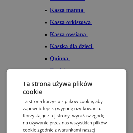
Kasza manna
Kasza orkiszowa
Kasza owsiana
Kaszka dla dzieci
Quinoa
Tapioka
Ryże
Ta strona używa plików
cookie
Ryż arborio
Ta strona korzysta z plików cookie, aby
Ryż basmati
zapewnić lepszą wygodę użytkowania.
Korzystając z tej strony, wyrażasz zgodę
Ryż biały
na używanie przez nas wszystkich plików
cookie zgodnie z warunkami naszej
Ryż brązowy