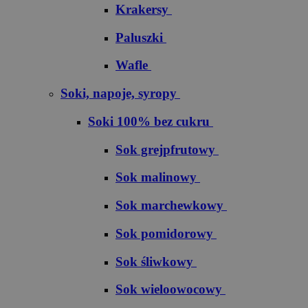
Krakersy
Paluszki
Wafle
Soki, napoje, syropy
Soki 100% bez cukru
S​o​k​ ​g​r​e​j​p​f​r​u​t​o​w​y
Sok malinowy
Sok marchewkowy
Sok pomidorowy
Sok śliwkowy
Sok wieloowocowy