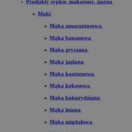
Produkty sypkie, makarony, ziarna
Mąki
Mąka amarantusowa
Mąka bananowa
Mąka gryczana
Mąka jaglana
Mąka kasztanowa
Mąka kokosowa
Mąka kukurydziana
Mąka lniana
Mąka migdałowa