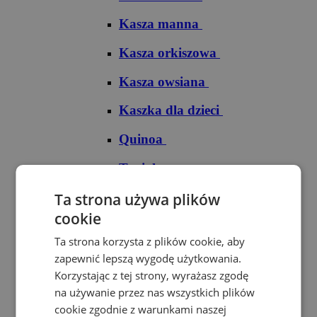
Kasza manna
Kasza orkiszowa
Kasza owsiana
Kaszka dla dzieci
Quinoa
Tapioka
Ryże
Ta strona używa plików
cookie
Ryż arborio
Ta strona korzysta z plików cookie, aby
Ryż basmati
zapewnić lepszą wygodę użytkowania.
Korzystając z tej strony, wyrażasz zgodę
Ryż biały
na używanie przez nas wszystkich plików
cookie zgodnie z warunkami naszej
Ryż brązowy