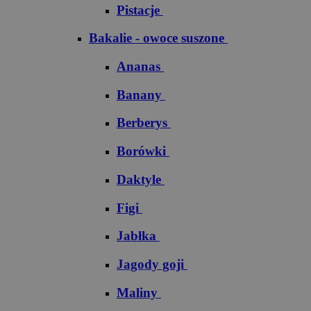
Pistacje
Bakalie - owoce suszone
Ananas
Banany
Berberys
Borówki
Daktyle
Figi
Jabłka
Jagody goji
Maliny