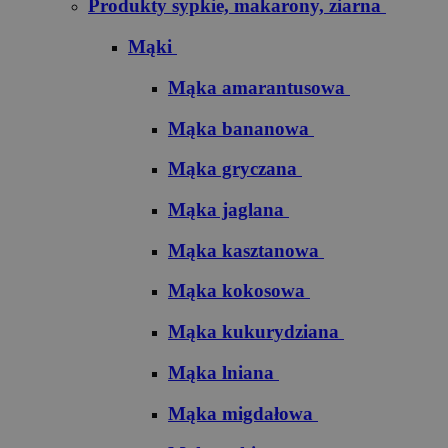
Produkty sypkie, makarony, ziarna
Mąki
Mąka amarantusowa
Mąka bananowa
Mąka gryczana
Mąka jaglana
Mąka kasztanowa
Mąka kokosowa
Mąka kukurydziana
Mąka lniana
Mąka migdałowa