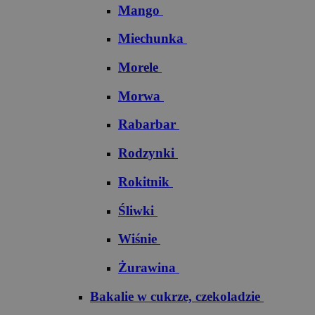
Mango
Miechunka
Morele
Morwa
Rabarbar
Rodzynki
Rokitnik
Śliwki
Wiśnie
Żurawina
Bakalie w cukrze, czekoladzie