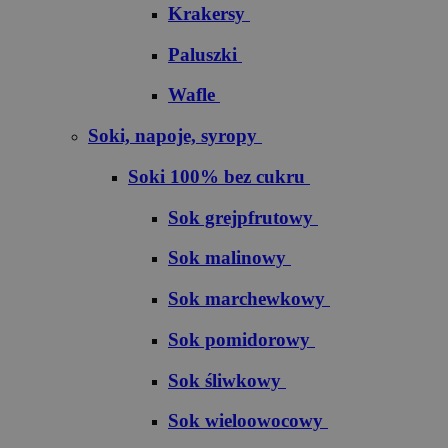
Krakersy
Paluszki
Wafle
Soki, napoje, syropy
Soki 100% bez cukru
S​o​k​ ​g​r​e​j​p​f​r​u​t​o​w​y
Sok malinowy
Sok marchewkowy
Sok pomidorowy
Sok śliwkowy
Sok wieloowocowy