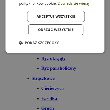
polityki plików cookie.
Dowiedz się więcej
Ryż czarny
AKCEPTUJ WSZYSTKIE
Ryż czerwony
Ryż do sushi
ODRZUĆ WSZYSTKIE
Ryż dziki
POKAŻ SZCZEGÓŁY
Ryż jaśminowy
Ryż okrągły
Ryż paraboliczny
Strączkowe
Ciecierzyca
Fasolka
Groch