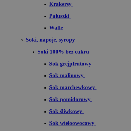
Krakersy
Paluszki
Wafle
Soki, napoje, syropy
Soki 100% bez cukru
S​o​k​ ​g​r​e​j​p​f​r​u​t​o​w​y
Sok malinowy
Sok marchewkowy
Sok pomidorowy
Sok śliwkowy
Sok wieloowocowy