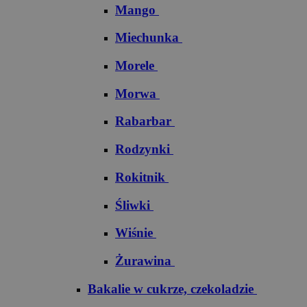
Mango
Miechunka
Morele
Morwa
Rabarbar
Rodzynki
Rokitnik
Śliwki
Wiśnie
Żurawina
Bakalie w cukrze, czekoladzie