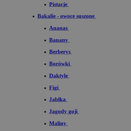
Pistacje
Bakalie - owoce suszone
Ananas
Banany
Berberys
Borówki
Daktyle
Figi
Jabłka
Jagody goji
Maliny