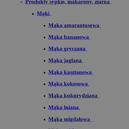
Produkty sypkie, makarony, ziarna
Mąki
Mąka amarantusowa
Mąka bananowa
Mąka gryczana
Mąka jaglana
Mąka kasztanowa
Mąka kokosowa
Mąka kukurydziana
Mąka lniana
Mąka migdałowa