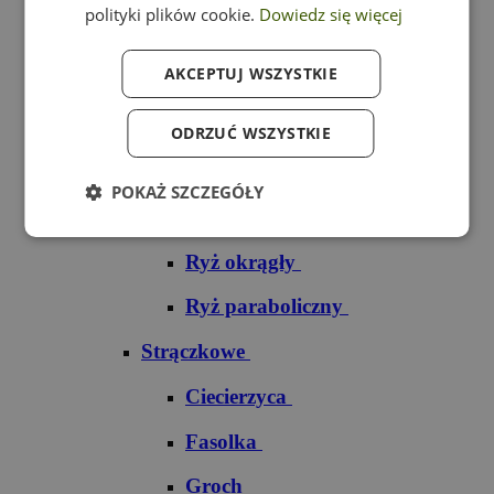
polityki plików cookie.
Dowiedz się więcej
Ryż czarny
AKCEPTUJ WSZYSTKIE
Ryż czerwony
Ryż do sushi
ODRZUĆ WSZYSTKIE
Ryż dziki
POKAŻ SZCZEGÓŁY
Ryż jaśminowy
Ryż okrągły
Ryż paraboliczny
Strączkowe
Ciecierzyca
Fasolka
Groch