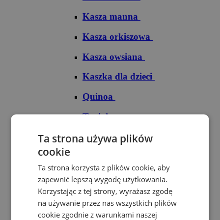
Kasza manna
Kasza orkiszowa
Kasza owsiana
Kaszka dla dzieci
Quinoa
Tapioka
Ryże
Ta strona używa plików
cookie
Ryż arborio
Ta strona korzysta z plików cookie, aby
Ryż basmati
zapewnić lepszą wygodę użytkowania.
Korzystając z tej strony, wyrażasz zgodę
Ryż biały
na używanie przez nas wszystkich plików
cookie zgodnie z warunkami naszej
Ryż brązowy