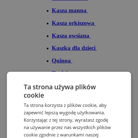
Kasza manna
Kasza orkiszowa
Kasza owsiana
Kaszka dla dzieci
Quinoa
Tapioka
Ryże
Ta strona używa plików
cookie
Ryż arborio
Ta strona korzysta z plików cookie, aby
Ryż basmati
zapewnić lepszą wygodę użytkowania.
Korzystając z tej strony, wyrażasz zgodę
Ryż biały
na używanie przez nas wszystkich plików
cookie zgodnie z warunkami naszej
Ryż brązowy