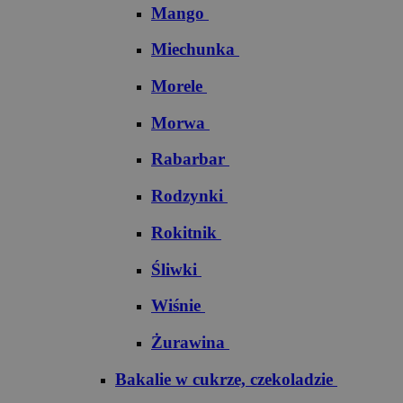
Mango
Miechunka
Morele
Morwa
Rabarbar
Rodzynki
Rokitnik
Śliwki
Wiśnie
Żurawina
Bakalie w cukrze, czekoladzie