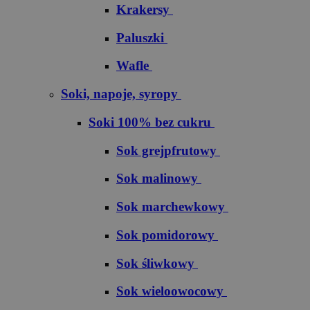
Krakersy
Paluszki
Wafle
Soki, napoje, syropy
Soki 100% bez cukru
S​o​k​ ​g​r​e​j​p​f​r​u​t​o​w​y
Sok malinowy
Sok marchewkowy
Sok pomidorowy
Sok śliwkowy
Sok wieloowocowy