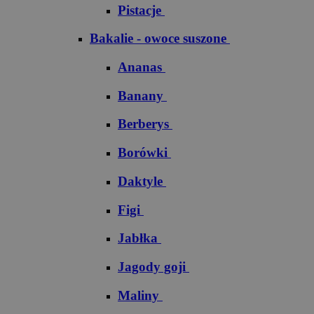
Pistacje
Bakalie - owoce suszone
Ananas
Banany
Berberys
Borówki
Daktyle
Figi
Jabłka
Jagody goji
Maliny