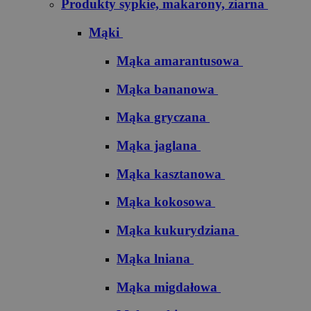
Produkty sypkie, makarony, ziarna
Mąki
Mąka amarantusowa
Mąka bananowa
Mąka gryczana
Mąka jaglana
Mąka kasztanowa
Mąka kokosowa
Mąka kukurydziana
Mąka lniana
Mąka migdałowa