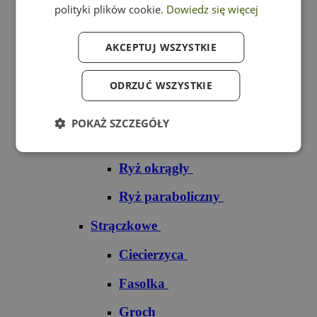
polityki plików cookie.
Dowiedz się więcej
Ryż czarny
AKCEPTUJ WSZYSTKIE
Ryż czerwony
Ryż do sushi
ODRZUĆ WSZYSTKIE
Ryż dziki
POKAŻ SZCZEGÓŁY
Ryż jaśminowy
Ryż okrągły
Ryż paraboliczny
Strączkowe
Ciecierzyca
Fasolka
Groch