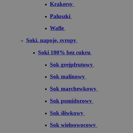
Krakersy
Paluszki
Wafle
Soki, napoje, syropy
Soki 100% bez cukru
S​o​k​ ​g​r​e​j​p​f​r​u​t​o​w​y
Sok malinowy
Sok marchewkowy
Sok pomidorowy
Sok śliwkowy
Sok wieloowocowy