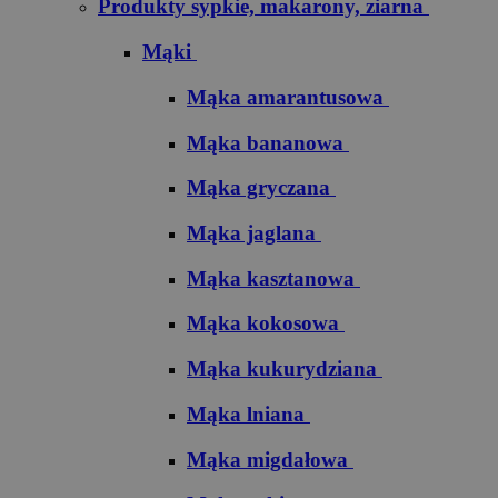
Produkty sypkie, makarony, ziarna
Mąki
Mąka amarantusowa
Mąka bananowa
Mąka gryczana
Mąka jaglana
Mąka kasztanowa
Mąka kokosowa
Mąka kukurydziana
Mąka lniana
Mąka migdałowa