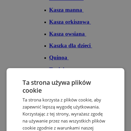
Kasza manna
Kasza orkiszowa
Kasza owsiana
Kaszka dla dzieci
Quinoa
Tapioka
Ryże
Ta strona używa plików
cookie
Ryż arborio
Ta strona korzysta z plików cookie, aby
Ryż basmati
zapewnić lepszą wygodę użytkowania.
Korzystając z tej strony, wyrażasz zgodę
Ryż biały
na używanie przez nas wszystkich plików
cookie zgodnie z warunkami naszej
Ryż brązowy