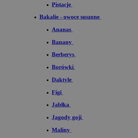
Pistacje
Bakalie - owoce suszone
Ananas
Banany
Berberys
Borówki
Daktyle
Figi
Jabłka
Jagody goji
Maliny