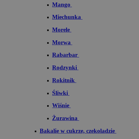
Mango
Miechunka
Morele
Morwa
Rabarbar
Rodzynki
Rokitnik
Śliwki
Wiśnie
Żurawina
Bakalie w cukrze, czekoladzie