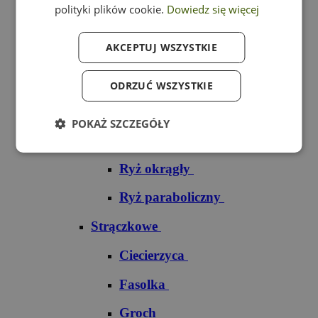
polityki plików cookie.
Dowiedz się więcej
Ryż czarny
AKCEPTUJ WSZYSTKIE
Ryż czerwony
Ryż do sushi
ODRZUĆ WSZYSTKIE
Ryż dziki
POKAŻ SZCZEGÓŁY
Ryż jaśminowy
Ryż okrągły
Ryż paraboliczny
Strączkowe
Ciecierzyca
Fasolka
Groch