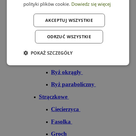
polityki plików cookie.
Dowiedz się więcej
Ryż czarny
AKCEPTUJ WSZYSTKIE
Ryż czerwony
Ryż do sushi
ODRZUĆ WSZYSTKIE
Ryż dziki
POKAŻ SZCZEGÓŁY
Ryż jaśminowy
Ryż okrągły
Ryż paraboliczny
Strączkowe
Ciecierzyca
Fasolka
Groch