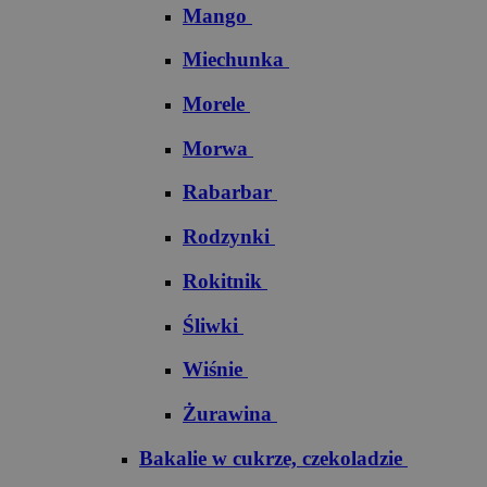
Mango
Miechunka
Morele
Morwa
Rabarbar
Rodzynki
Rokitnik
Śliwki
Wiśnie
Żurawina
Bakalie w cukrze, czekoladzie