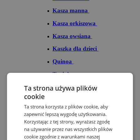
Kasza manna
Kasza orkiszowa
Kasza owsiana
Kaszka dla dzieci
Quinoa
Tapioka
Ryże
Ta strona używa plików
cookie
Ryż arborio
Ta strona korzysta z plików cookie, aby
Ryż basmati
zapewnić lepszą wygodę użytkowania.
Korzystając z tej strony, wyrażasz zgodę
Ryż biały
na używanie przez nas wszystkich plików
cookie zgodnie z warunkami naszej
Ryż brązowy