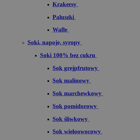
Krakersy
Paluszki
Wafle
Soki, napoje, syropy
Soki 100% bez cukru
S​o​k​ ​g​r​e​j​p​f​r​u​t​o​w​y
Sok malinowy
Sok marchewkowy
Sok pomidorowy
Sok śliwkowy
Sok wieloowocowy