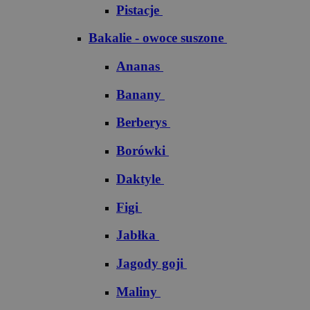
Pistacje
Bakalie - owoce suszone
Ananas
Banany
Berberys
Borówki
Daktyle
Figi
Jabłka
Jagody goji
Maliny