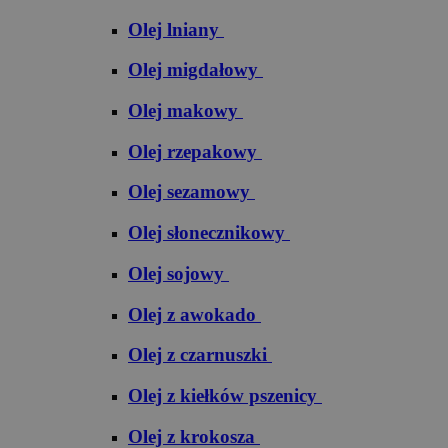
Olej lniany
Olej migdałowy
Olej makowy
Olej rzepakowy
Olej sezamowy
Olej słonecznikowy
Olej sojowy
Olej z awokado
Olej z czarnuszki
Olej z kiełków pszenicy
Olej z krokosza