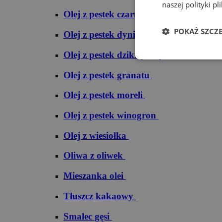
naszej polityki pl
Olej z pestek czarnej porzeczki
POKAŻ SZCZ
Olej z pestek dyni
Olej z pestek dzikiej róży
Olej z pestek granatu
Olej z pestek moreli
Olej z pestek winogron
Olej z wiesiołka
Oliwa z oliwek
Mieszanka olei
Tłuszcz kakaowy
Smalec gęsi