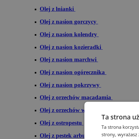
Olej z lnianki
Olej z nasion gorczycy
Olej z nasion kolendry
Olej z nasion kozieradki
Olej z nasion marchwi
Olej z nasion ogórecznika
Olej z nasion pokrzywy
Olej z orzechów macadamia
Olej z orzechów włoskich
Ta strona u
Olej z ostropestu
Ta strona korzyst
strony, wyrażasz
Olej z pestek arbuza