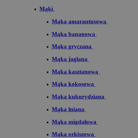
Mąki
Mąka amarantusowa
Mąka bananowa
Mąka gryczana
Mąka jaglana
Mąka kasztanowa
Mąka kokosowa
Mąka kukurydziana
Mąka lniana
Mąka migdałowa
Mąka orkiszowa