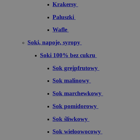
Krakersy
Paluszki
Wafle
Soki, napoje, syropy
Soki 100% bez cukru
S​o​k​ ​g​r​e​j​p​f​r​u​t​o​w​y
Sok malinowy
Sok marchewkowy
Sok pomidorowy
Sok śliwkowy
Sok wieloowocowy