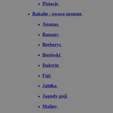
Pistacje
Bakalie - owoce suszone
Ananas
Banany
Berberys
Borówki
Daktyle
Figi
Jabłka
Jagody goji
Maliny