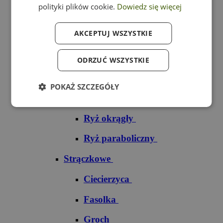
polityki plików cookie.
Dowiedz się więcej
Ryż czarny
AKCEPTUJ WSZYSTKIE
Ryż czerwony
Ryż do sushi
ODRZUĆ WSZYSTKIE
Ryż dziki
POKAŻ SZCZEGÓŁY
Ryż jaśminowy
Ryż okrągły
Ryż paraboliczny
Strączkowe
Ciecierzyca
Fasolka
Groch