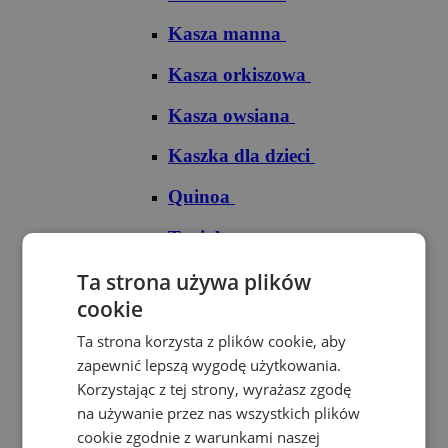
Kasza manna
Kasza orkiszowa
Kasza owsiana
Kaszka dla dzieci
Quinoa
Tapioka
Ryże
Ta strona używa plików
cookie
Ryż arborio
Ta strona korzysta z plików cookie, aby
Ryż basmati
zapewnić lepszą wygodę użytkowania.
Korzystając z tej strony, wyrażasz zgodę
Ryż biały
na używanie przez nas wszystkich plików
cookie zgodnie z warunkami naszej
Ryż brązowy