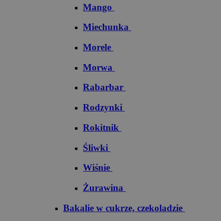
Mango
Miechunka
Morele
Morwa
Rabarbar
Rodzynki
Rokitnik
Śliwki
Wiśnie
Żurawina
Bakalie w cukrze, czekoladzie