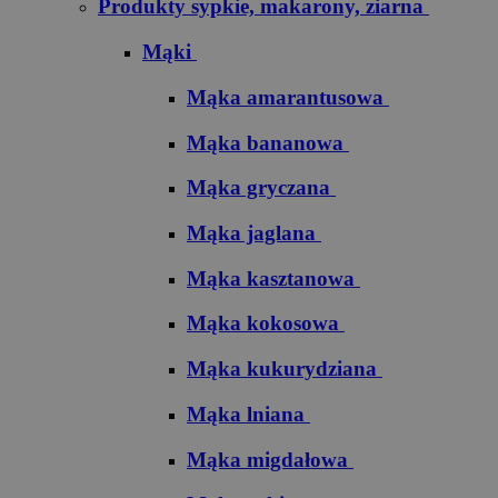
Produkty sypkie, makarony, ziarna
Mąki
Mąka amarantusowa
Mąka bananowa
Mąka gryczana
Mąka jaglana
Mąka kasztanowa
Mąka kokosowa
Mąka kukurydziana
Mąka lniana
Mąka migdałowa