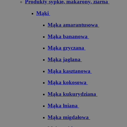
Produkty sypkie, makarony, ziarna
Mąki
Mąka amarantusowa
Mąka bananowa
Mąka gryczana
Mąka jaglana
Mąka kasztanowa
Mąka kokosowa
Mąka kukurydziana
Mąka lniana
Mąka migdałowa