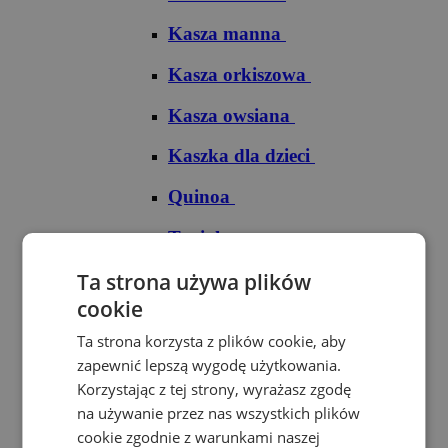
Kasza manna
Kasza orkiszowa
Kasza owsiana
Kaszka dla dzieci
Quinoa
Tapioka
Ryże
Ta strona używa plików
cookie
Ryż arborio
Ta strona korzysta z plików cookie, aby
Ryż basmati
zapewnić lepszą wygodę użytkowania.
Korzystając z tej strony, wyrażasz zgodę
Ryż biały
na używanie przez nas wszystkich plików
cookie zgodnie z warunkami naszej
Ryż brązowy