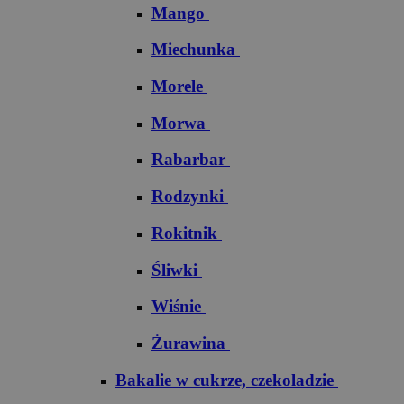
Mango
Miechunka
Morele
Morwa
Rabarbar
Rodzynki
Rokitnik
Śliwki
Wiśnie
Żurawina
Bakalie w cukrze, czekoladzie