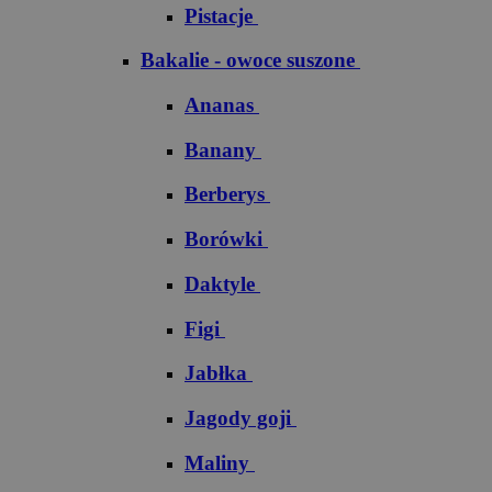
Pistacje
Bakalie - owoce suszone
Ananas
Banany
Berberys
Borówki
Daktyle
Figi
Jabłka
Jagody goji
Maliny