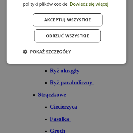
polityki plików cookie.
Dowiedz się więcej
Ryż czarny
AKCEPTUJ WSZYSTKIE
Ryż czerwony
Ryż do sushi
ODRZUĆ WSZYSTKIE
Ryż dziki
POKAŻ SZCZEGÓŁY
Ryż jaśminowy
Ryż okrągły
Ryż paraboliczny
Strączkowe
Ciecierzyca
Fasolka
Groch