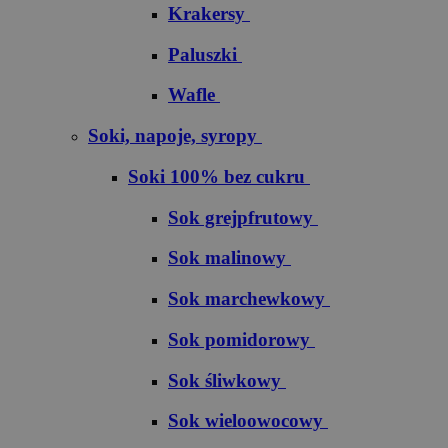
Krakersy
Paluszki
Wafle
Soki, napoje, syropy
Soki 100% bez cukru
S​o​k​ ​g​r​e​j​p​f​r​u​t​o​w​y
Sok malinowy
Sok marchewkowy
Sok pomidorowy
Sok śliwkowy
Sok wieloowocowy