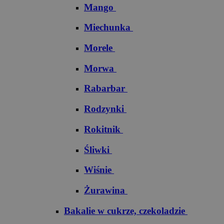
Mango
Miechunka
Morele
Morwa
Rabarbar
Rodzynki
Rokitnik
Śliwki
Wiśnie
Żurawina
Bakalie w cukrze, czekoladzie