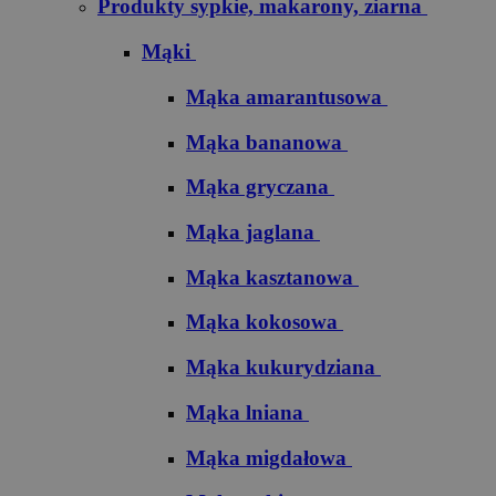
Produkty sypkie, makarony, ziarna
Mąki
Mąka amarantusowa
Mąka bananowa
Mąka gryczana
Mąka jaglana
Mąka kasztanowa
Mąka kokosowa
Mąka kukurydziana
Mąka lniana
Mąka migdałowa