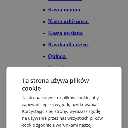
Kasza manna
Kasza orkiszowa
Kasza owsiana
Kaszka dla dzieci
Quinoa
Tapioka
Ryże
Ta strona używa plików
cookie
Ryż arborio
Ta strona korzysta z plików cookie, aby
Ryż basmati
zapewnić lepszą wygodę użytkowania.
Korzystając z tej strony, wyrażasz zgodę
Ryż biały
na używanie przez nas wszystkich plików
cookie zgodnie z warunkami naszej
Ryż brązowy