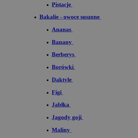
Pistacje
Bakalie - owoce suszone
Ananas
Banany
Berberys
Borówki
Daktyle
Figi
Jabłka
Jagody goji
Maliny