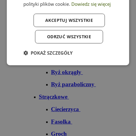
polityki plików cookie.
Dowiedz się więcej
Ryż czarny
AKCEPTUJ WSZYSTKIE
Ryż czerwony
Ryż do sushi
ODRZUĆ WSZYSTKIE
Ryż dziki
POKAŻ SZCZEGÓŁY
Ryż jaśminowy
Ryż okrągły
Ryż paraboliczny
Strączkowe
Ciecierzyca
Fasolka
Groch