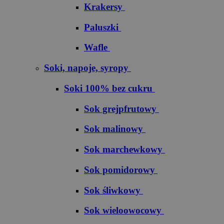
Krakersy
Paluszki
Wafle
Soki, napoje, syropy
Soki 100% bez cukru
S​o​k​ ​g​r​e​j​p​f​r​u​t​o​w​y
Sok malinowy
Sok marchewkowy
Sok pomidorowy
Sok śliwkowy
Sok wieloowocowy