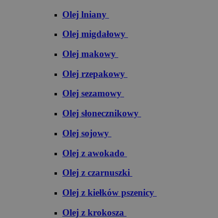
Olej lniany
Olej migdałowy
Olej makowy
Olej rzepakowy
Olej sezamowy
Olej słonecznikowy
Olej sojowy
Olej z awokado
Olej z czarnuszki
Olej z kiełków pszenicy
Olej z krokosza