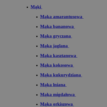
Mąki
Mąka amarantusowa
Mąka bananowa
Mąka gryczana
Mąka jaglana
Mąka kasztanowa
Mąka kokosowa
Mąka kukurydziana
Mąka lniana
Mąka migdałowa
Mąka orkiszowa