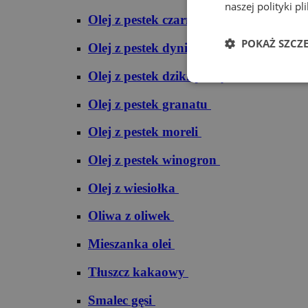
naszej polityki pl
Olej z pestek czarnej porzeczki
POKAŻ SZCZ
Olej z pestek dyni
Olej z pestek dzikiej róży
Olej z pestek granatu
Olej z pestek moreli
Olej z pestek winogron
Olej z wiesiołka
Oliwa z oliwek
Mieszanka olei
Tłuszcz kakaowy
Smalec gęsi