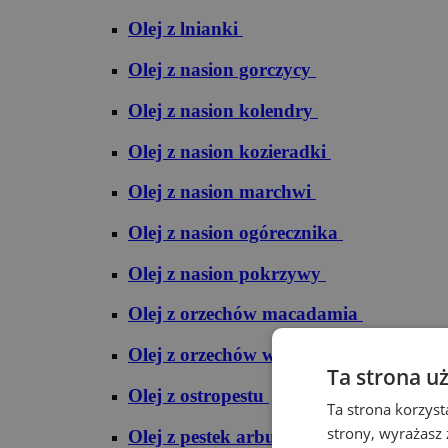
Olej z lnianki
Olej z nasion gorczycy
Olej z nasion kolendry
Olej z nasion kozieradki
Olej z nasion marchwi
Olej z nasion ogórecznika
Olej z nasion pokrzywy
Olej z orzechów macadamia
Olej z orzechów włoskich
Ta strona u
Olej z ostropestu
Ta strona korzyst
strony, wyrażasz
Olej z pestek arbuza