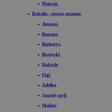
Pistacje
Bakalie - owoce suszone
Ananas
Banany
Berberys
Borówki
Daktyle
Figi
Jabłka
Jagody goji
Maliny