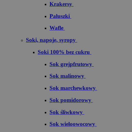
Krakersy
Paluszki
Wafle
Soki, napoje, syropy
Soki 100% bez cukru
S​o​k​ ​g​r​e​j​p​f​r​u​t​o​w​y
Sok malinowy
Sok marchewkowy
Sok pomidorowy
Sok śliwkowy
Sok wieloowocowy