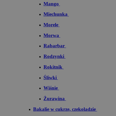
Mango
Miechunka
Morele
Morwa
Rabarbar
Rodzynki
Rokitnik
Śliwki
Wiśnie
Żurawina
Bakalie w cukrze, czekoladzie