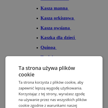
Kasza manna
Kasza orkiszowa
Kasza owsiana
Kaszka dla dzieci
Quinoa
Tapioka
Ryże
Ta strona używa plików
cookie
Ryż arborio
Ta strona korzysta z plików cookie, aby
Ryż basmati
zapewnić lepszą wygodę użytkowania.
Korzystając z tej strony, wyrażasz zgodę
Ryż biały
na używanie przez nas wszystkich plików
cookie zgodnie z warunkami naszej
Ryż brązowy