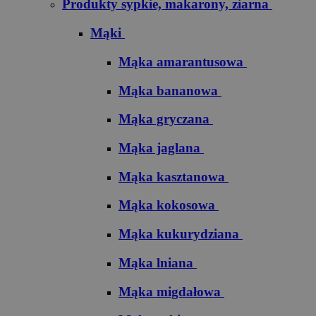
Produkty sypkie, makarony, ziarna
Mąki
Mąka amarantusowa
Mąka bananowa
Mąka gryczana
Mąka jaglana
Mąka kasztanowa
Mąka kokosowa
Mąka kukurydziana
Mąka lniana
Mąka migdałowa