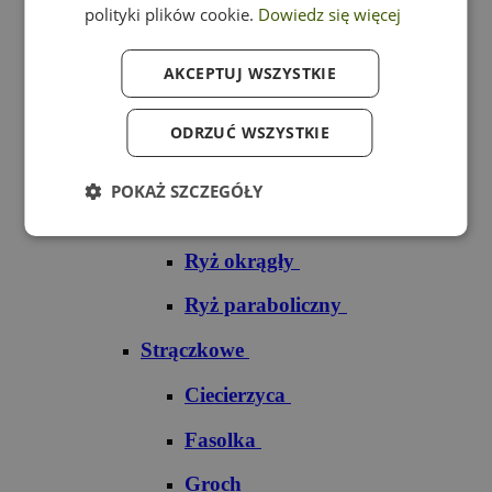
polityki plików cookie.
Dowiedz się więcej
Ryż czarny
AKCEPTUJ WSZYSTKIE
Ryż czerwony
Ryż do sushi
ODRZUĆ WSZYSTKIE
Ryż dziki
POKAŻ SZCZEGÓŁY
Ryż jaśminowy
Ryż okrągły
Ryż paraboliczny
Strączkowe
Ciecierzyca
Fasolka
Groch