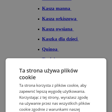
Kasza manna
Kasza orkiszowa
Kasza owsiana
Kaszka dla dzieci
Quinoa
Tapioka
Ryże
Ta strona używa plików
cookie
Ryż arborio
Ta strona korzysta z plików cookie, aby
Ryż basmati
zapewnić lepszą wygodę użytkowania.
Korzystając z tej strony, wyrażasz zgodę
Ryż biały
na używanie przez nas wszystkich plików
cookie zgodnie z warunkami naszej
Ryż brązowy