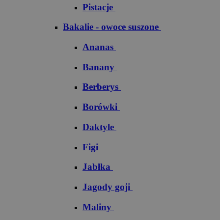
Pistacje
Bakalie - owoce suszone
Ananas
Banany
Berberys
Borówki
Daktyle
Figi
Jabłka
Jagody goji
Maliny