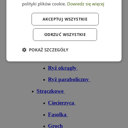
polityki plików cookie.
Dowiedz się więcej
Ryż czarny
AKCEPTUJ WSZYSTKIE
Ryż czerwony
Ryż do sushi
ODRZUĆ WSZYSTKIE
Ryż dziki
POKAŻ SZCZEGÓŁY
Ryż jaśminowy
Ryż okrągły
Ryż paraboliczny
Strączkowe
Ciecierzyca
Fasolka
Groch