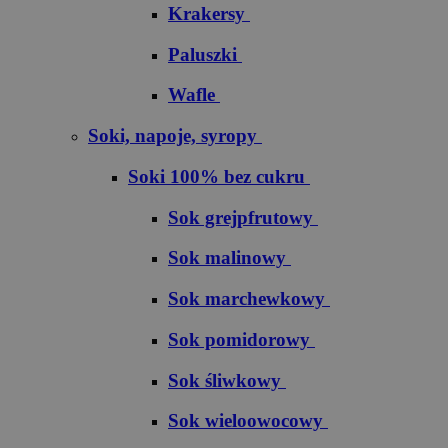
Krakersy
Paluszki
Wafle
Soki, napoje, syropy
Soki 100% bez cukru
S​o​k​ ​g​r​e​j​p​f​r​u​t​o​w​y
Sok malinowy
Sok marchewkowy
Sok pomidorowy
Sok śliwkowy
Sok wieloowocowy