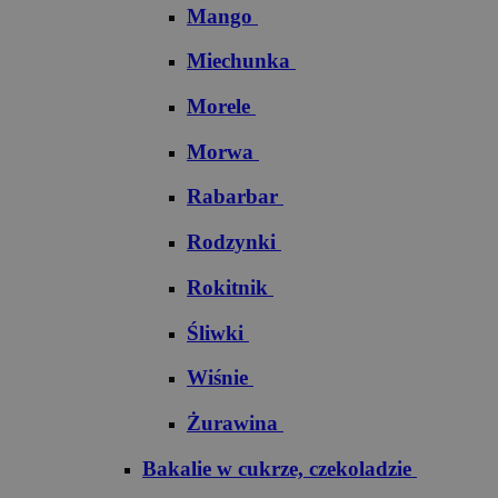
Mango
Miechunka
Morele
Morwa
Rabarbar
Rodzynki
Rokitnik
Śliwki
Wiśnie
Żurawina
Bakalie w cukrze, czekoladzie