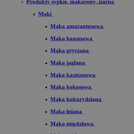
Produkty sypkie, makarony, ziarna
Mąki
Mąka amarantusowa
Mąka bananowa
Mąka gryczana
Mąka jaglana
Mąka kasztanowa
Mąka kokosowa
Mąka kukurydziana
Mąka lniana
Mąka migdałowa