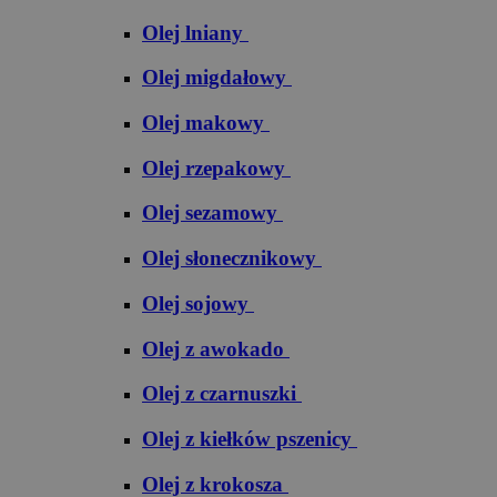
Olej lniany
Olej migdałowy
Olej makowy
Olej rzepakowy
Olej sezamowy
Olej słonecznikowy
Olej sojowy
Olej z awokado
Olej z czarnuszki
Olej z kiełków pszenicy
Olej z krokosza