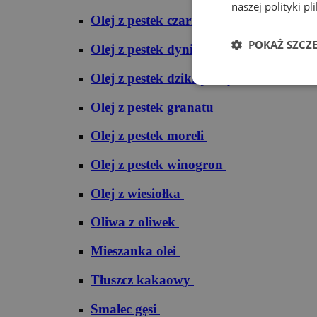
naszej polityki pl
Olej z pestek czarnej porzeczki
POKAŻ SZCZ
Olej z pestek dyni
Olej z pestek dzikiej róży
Olej z pestek granatu
Olej z pestek moreli
Olej z pestek winogron
Olej z wiesiołka
Oliwa z oliwek
Mieszanka olei
Tłuszcz kakaowy
Smalec gęsi