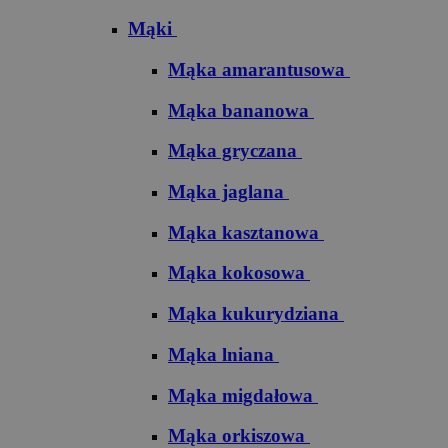
Mąki
Mąka amarantusowa
Mąka bananowa
Mąka gryczana
Mąka jaglana
Mąka kasztanowa
Mąka kokosowa
Mąka kukurydziana
Mąka lniana
Mąka migdałowa
Mąka orkiszowa