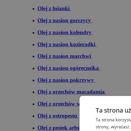
Olej z lnianki
Olej z nasion gorczycy
Olej z nasion kolendry
Olej z nasion kozieradki
Olej z nasion marchwi
Olej z nasion ogórecznika
Olej z nasion pokrzywy
Olej z orzechów macadamia
Olej z orzechów włoskich
Ta strona u
Olej z ostropestu
Ta strona korzyst
strony, wyrażasz
Olej z pestek arbuza