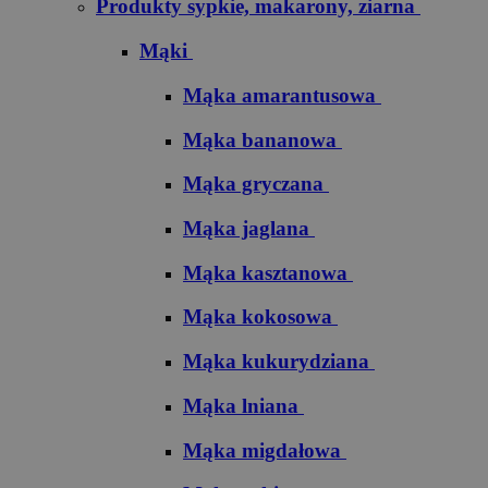
Produkty sypkie, makarony, ziarna
Mąki
Mąka amarantusowa
Mąka bananowa
Mąka gryczana
Mąka jaglana
Mąka kasztanowa
Mąka kokosowa
Mąka kukurydziana
Mąka lniana
Mąka migdałowa