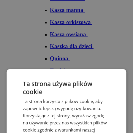
Kasza manna
Kasza orkiszowa
Kasza owsiana
Kaszka dla dzieci
Quinoa
Tapioka
Ryże
Ta strona używa plików
cookie
Ryż arborio
Ta strona korzysta z plików cookie, aby
Ryż basmati
zapewnić lepszą wygodę użytkowania.
Korzystając z tej strony, wyrażasz zgodę
Ryż biały
na używanie przez nas wszystkich plików
cookie zgodnie z warunkami naszej
Ryż brązowy