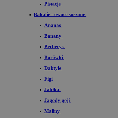
Pistacje
Bakalie - owoce suszone
Ananas
Banany
Berberys
Borówki
Daktyle
Figi
Jabłka
Jagody goji
Maliny