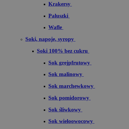
Krakersy
Paluszki
Wafle
Soki, napoje, syropy
Soki 100% bez cukru
S​o​k​ ​g​r​e​j​p​f​r​u​t​o​w​y
Sok malinowy
Sok marchewkowy
Sok pomidorowy
Sok śliwkowy
Sok wieloowocowy