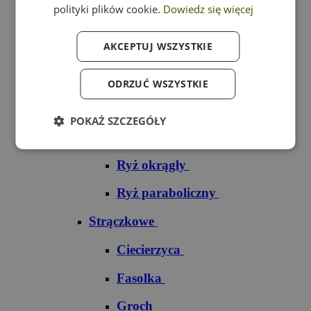
polityki plików cookie.
Dowiedz się więcej
Ryż czarny
AKCEPTUJ WSZYSTKIE
Ryż czerwony
Ryż do sushi
ODRZUĆ WSZYSTKIE
Ryż dziki
POKAŻ SZCZEGÓŁY
Ryż jaśminowy
Ryż okrągły
Ryż paraboliczny
Strączkowe
Ciecierzyca
Fasolka
Groch