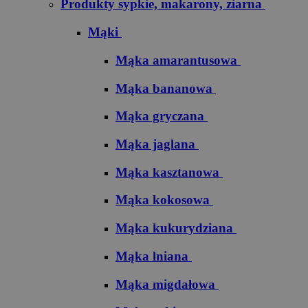
Produkty sypkie, makarony, ziarna
Mąki
Mąka amarantusowa
Mąka bananowa
Mąka gryczana
Mąka jaglana
Mąka kasztanowa
Mąka kokosowa
Mąka kukurydziana
Mąka lniana
Mąka migdałowa