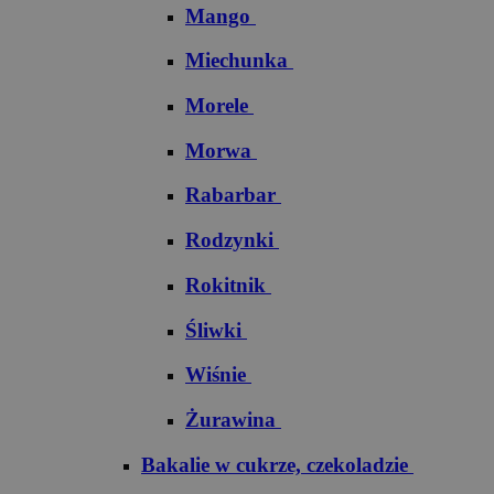
Mango
Miechunka
Morele
Morwa
Rabarbar
Rodzynki
Rokitnik
Śliwki
Wiśnie
Żurawina
Bakalie w cukrze, czekoladzie