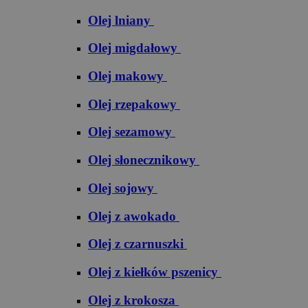
Olej lniany
Olej migdałowy
Olej makowy
Olej rzepakowy
Olej sezamowy
Olej słonecznikowy
Olej sojowy
Olej z awokado
Olej z czarnuszki
Olej z kiełków pszenicy
Olej z krokosza