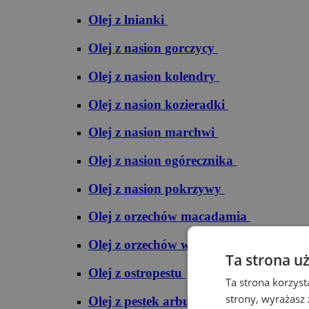
Olej z lnianki
Olej z nasion gorczycy
Olej z nasion kolendry
Olej z nasion kozieradki
Olej z nasion marchwi
Olej z nasion ogórecznika
Olej z nasion pokrzywy
Olej z orzechów macadamia
Olej z orzechów włoskich
Ta strona u
Olej z ostropestu
Ta strona korzyst
strony, wyrażasz
Olej z pestek arbuza