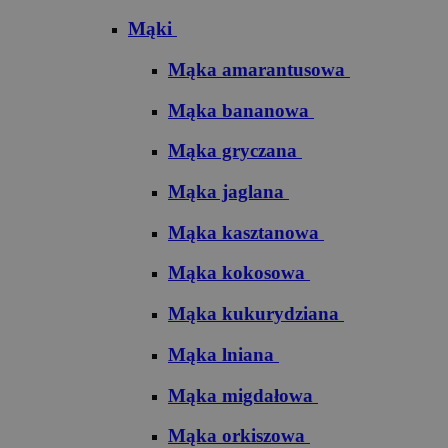
Mąki
Mąka amarantusowa
Mąka bananowa
Mąka gryczana
Mąka jaglana
Mąka kasztanowa
Mąka kokosowa
Mąka kukurydziana
Mąka lniana
Mąka migdałowa
Mąka orkiszowa