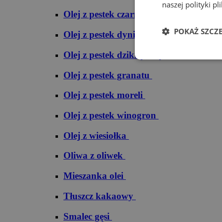
naszej polityki pl
Olej z pestek czarnej porzeczki
POKAŻ SZCZ
Olej z pestek dyni
Olej z pestek dzikiej róży
Olej z pestek granatu
Olej z pestek moreli
Olej z pestek winogron
Olej z wiesiołka
Oliwa z oliwek
Mieszanka olei
Tłuszcz kakaowy
Smalec gęsi