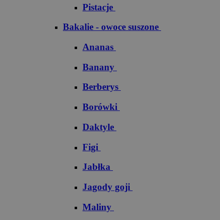
Pistacje
Bakalie - owoce suszone
Ananas
Banany
Berberys
Borówki
Daktyle
Figi
Jabłka
Jagody goji
Maliny