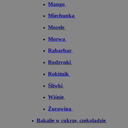
Mango
Miechunka
Morele
Morwa
Rabarbar
Rodzynki
Rokitnik
Śliwki
Wiśnie
Żurawina
Bakalie w cukrze, czekoladzie