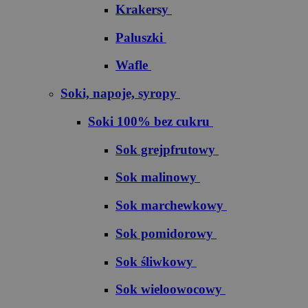
Krakersy
Paluszki
Wafle
Soki, napoje, syropy
Soki 100% bez cukru
S​o​k​ ​g​r​e​j​p​f​r​u​t​o​w​y
Sok malinowy
Sok marchewkowy
Sok pomidorowy
Sok śliwkowy
Sok wieloowocowy