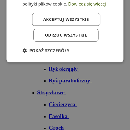
polityki plików cookie.
Dowiedz się więcej
Ryż czarny
AKCEPTUJ WSZYSTKIE
Ryż czerwony
Ryż do sushi
ODRZUĆ WSZYSTKIE
Ryż dziki
POKAŻ SZCZEGÓŁY
Ryż jaśminowy
Ryż okrągły
Ryż paraboliczny
Strączkowe
Ciecierzyca
Fasolka
Groch