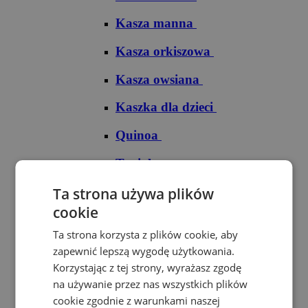
Kasza manna
Kasza orkiszowa
Kasza owsiana
Kaszka dla dzieci
Quinoa
Tapioka
Ryże
Ta strona używa plików
cookie
Ryż arborio
Ta strona korzysta z plików cookie, aby
Ryż basmati
zapewnić lepszą wygodę użytkowania.
Korzystając z tej strony, wyrażasz zgodę
Ryż biały
na używanie przez nas wszystkich plików
cookie zgodnie z warunkami naszej
Ryż brązowy