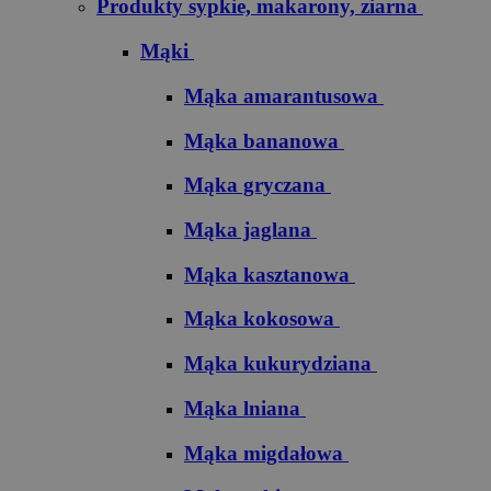
Produkty sypkie, makarony, ziarna
Mąki
Mąka amarantusowa
Mąka bananowa
Mąka gryczana
Mąka jaglana
Mąka kasztanowa
Mąka kokosowa
Mąka kukurydziana
Mąka lniana
Mąka migdałowa