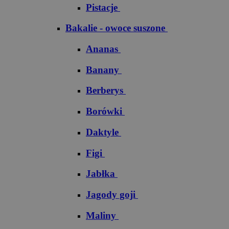
Pistacje
Bakalie - owoce suszone
Ananas
Banany
Berberys
Borówki
Daktyle
Figi
Jabłka
Jagody goji
Maliny