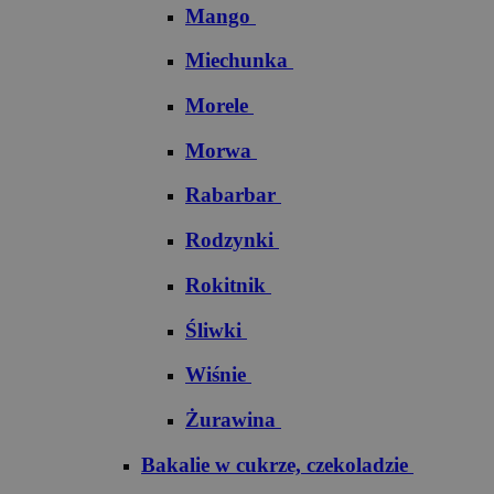
Mango
Miechunka
Morele
Morwa
Rabarbar
Rodzynki
Rokitnik
Śliwki
Wiśnie
Żurawina
Bakalie w cukrze, czekoladzie