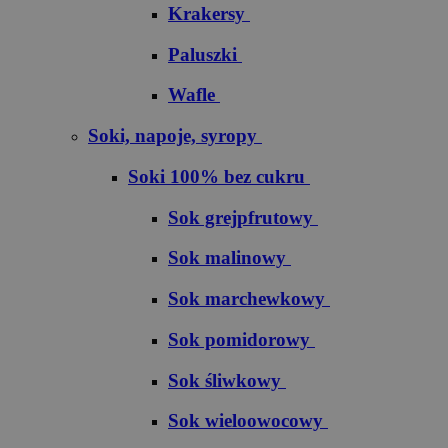
Krakersy
Paluszki
Wafle
Soki, napoje, syropy
Soki 100% bez cukru
S​o​k​ ​g​r​e​j​p​f​r​u​t​o​w​y
Sok malinowy
Sok marchewkowy
Sok pomidorowy
Sok śliwkowy
Sok wieloowocowy