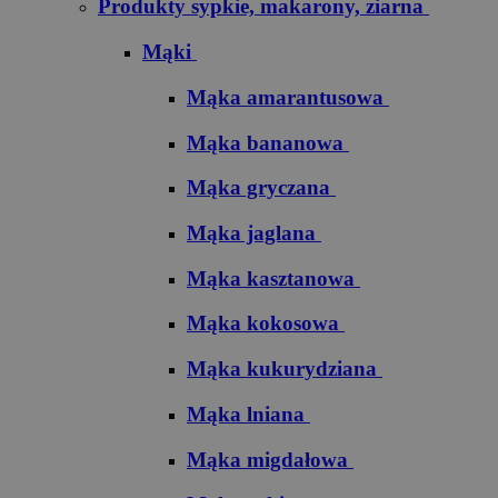
Produkty sypkie, makarony, ziarna
Mąki
Mąka amarantusowa
Mąka bananowa
Mąka gryczana
Mąka jaglana
Mąka kasztanowa
Mąka kokosowa
Mąka kukurydziana
Mąka lniana
Mąka migdałowa