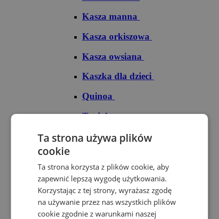
Kasza manna
Kasza orkiszowa
Kasza owsiana
Kaszka dla dzieci
Quinoa
Tapioka
Ryże
Ta strona używa plików
cookie
Ryż arborio
Ta strona korzysta z plików cookie, aby
Ryż basmati
zapewnić lepszą wygodę użytkowania.
Korzystając z tej strony, wyrażasz zgodę
Ryż biały
na używanie przez nas wszystkich plików
cookie zgodnie z warunkami naszej
Ryż brązowy