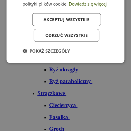
polityki plików cookie.
Dowiedz się więcej
Ryż czarny
AKCEPTUJ WSZYSTKIE
Ryż czerwony
Ryż do sushi
ODRZUĆ WSZYSTKIE
Ryż dziki
POKAŻ SZCZEGÓŁY
Ryż jaśminowy
Ryż okrągły
Ryż paraboliczny
Strączkowe
Ciecierzyca
Fasolka
Groch