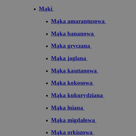
Mąki
Mąka amarantusowa
Mąka bananowa
Mąka gryczana
Mąka jaglana
Mąka kasztanowa
Mąka kokosowa
Mąka kukurydziana
Mąka lniana
Mąka migdałowa
Mąka orkiszowa