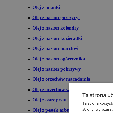
Olej z lnianki
Olej z nasion gorczycy
Olej z nasion kolendry
Olej z nasion kozieradki
Olej z nasion marchwi
Olej z nasion ogórecznika
Olej z nasion pokrzywy
Olej z orzechów macadamia
Olej z orzechów włoskich
Ta strona u
Olej z ostropestu
Ta strona korzyst
strony, wyrażasz
Olej z pestek arbuza