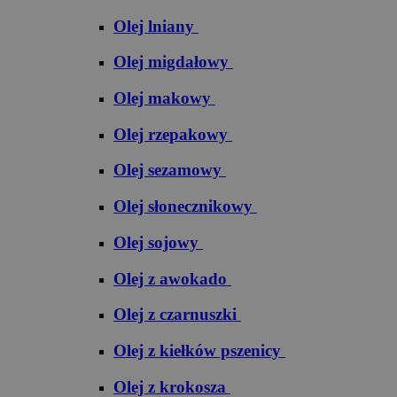
Olej lniany
Olej migdałowy
Olej makowy
Olej rzepakowy
Olej sezamowy
Olej słonecznikowy
Olej sojowy
Olej z awokado
Olej z czarnuszki
Olej z kiełków pszenicy
Olej z krokosza