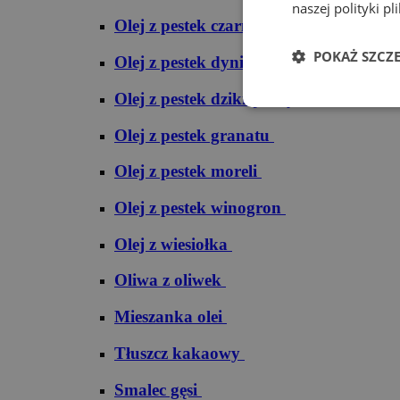
naszej polityki pl
Olej z pestek czarnej porzeczki
POKAŻ SZCZ
Olej z pestek dyni
Olej z pestek dzikiej róży
Olej z pestek granatu
Olej z pestek moreli
Olej z pestek winogron
Olej z wiesiołka
Oliwa z oliwek
Mieszanka olei
Tłuszcz kakaowy
Smalec gęsi