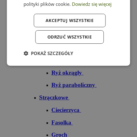
polityki plików cookie.
Dowiedz się więcej
Ryż czarny
AKCEPTUJ WSZYSTKIE
Ryż czerwony
Ryż do sushi
ODRZUĆ WSZYSTKIE
Ryż dziki
POKAŻ SZCZEGÓŁY
Ryż jaśminowy
Ryż okrągły
Ryż paraboliczny
Strączkowe
Ciecierzyca
Fasolka
Groch