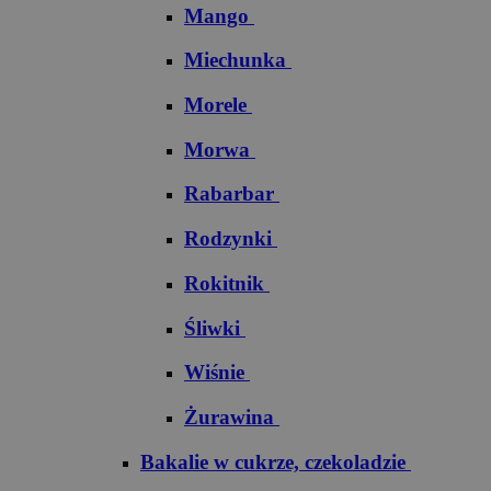
Mango
Miechunka
Morele
Morwa
Rabarbar
Rodzynki
Rokitnik
Śliwki
Wiśnie
Żurawina
Bakalie w cukrze, czekoladzie