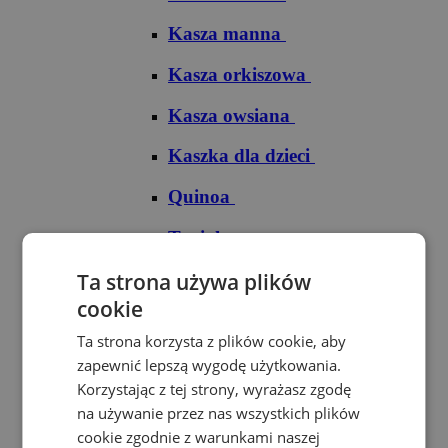
Kasza manna
Kasza orkiszowa
Kasza owsiana
Kaszka dla dzieci
Quinoa
Tapioka
Ryże
Ta strona używa plików
cookie
Ryż arborio
Ta strona korzysta z plików cookie, aby
Ryż basmati
zapewnić lepszą wygodę użytkowania.
Korzystając z tej strony, wyrażasz zgodę
Ryż biały
na używanie przez nas wszystkich plików
cookie zgodnie z warunkami naszej
Ryż brązowy