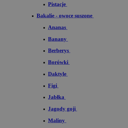
Pistacje
Bakalie - owoce suszone
Ananas
Banany
Berberys
Borówki
Daktyle
Figi
Jabłka
Jagody goji
Maliny