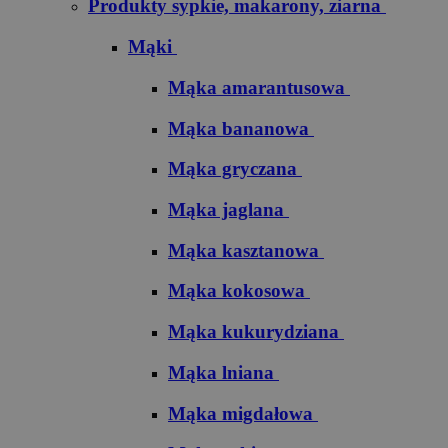
Produkty sypkie, makarony, ziarna
Mąki
Mąka amarantusowa
Mąka bananowa
Mąka gryczana
Mąka jaglana
Mąka kasztanowa
Mąka kokosowa
Mąka kukurydziana
Mąka lniana
Mąka migdałowa