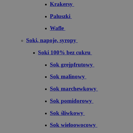
Krakersy
Paluszki
Wafle
Soki, napoje, syropy
Soki 100% bez cukru
S​o​k​ ​g​r​e​j​p​f​r​u​t​o​w​y
Sok malinowy
Sok marchewkowy
Sok pomidorowy
Sok śliwkowy
Sok wieloowocowy