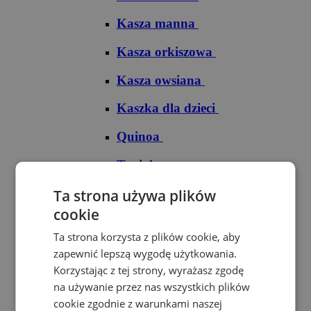
Kasza manna
Kasza orkiszowa
Kasza owsiana
Kaszka dla dzieci
Quinoa
Tapioka
Ryże
Ta strona używa plików
cookie
Ryż arborio
Ta strona korzysta z plików cookie, aby
Ryż basmati
zapewnić lepszą wygodę użytkowania.
Korzystając z tej strony, wyrażasz zgodę
Ryż biały
na używanie przez nas wszystkich plików
cookie zgodnie z warunkami naszej
Ryż brązowy