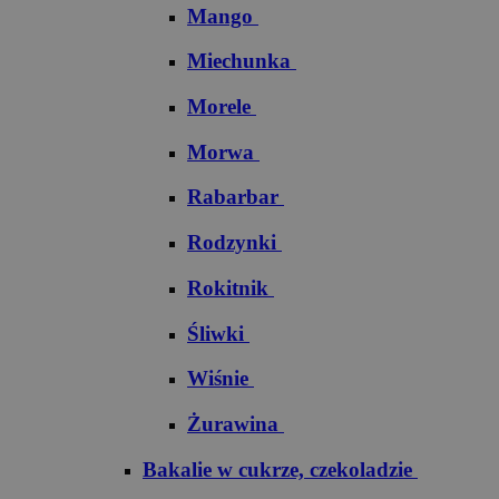
Mango
Miechunka
Morele
Morwa
Rabarbar
Rodzynki
Rokitnik
Śliwki
Wiśnie
Żurawina
Bakalie w cukrze, czekoladzie