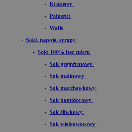
Krakersy
Paluszki
Wafle
Soki, napoje, syropy
Soki 100% bez cukru
S​o​k​ ​g​r​e​j​p​f​r​u​t​o​w​y
Sok malinowy
Sok marchewkowy
Sok pomidorowy
Sok śliwkowy
Sok wieloowocowy