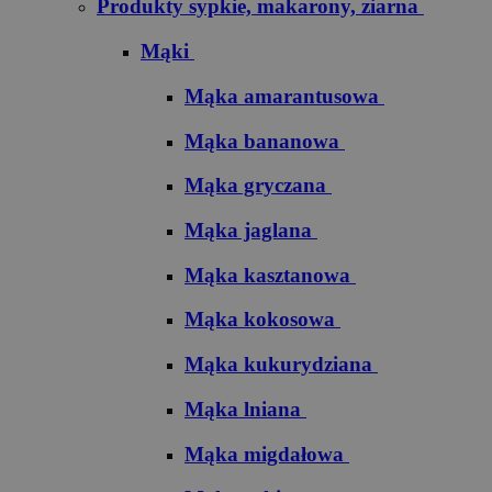
Produkty sypkie, makarony, ziarna
Mąki
Mąka amarantusowa
Mąka bananowa
Mąka gryczana
Mąka jaglana
Mąka kasztanowa
Mąka kokosowa
Mąka kukurydziana
Mąka lniana
Mąka migdałowa