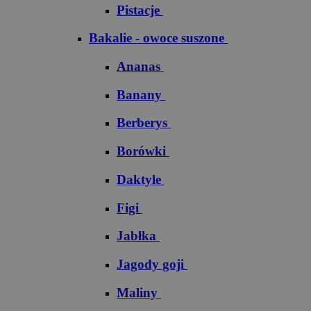
Pistacje
Bakalie - owoce suszone
Ananas
Banany
Berberys
Borówki
Daktyle
Figi
Jabłka
Jagody goji
Maliny