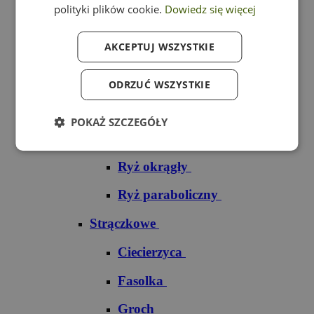
polityki plików cookie.
Dowiedz się więcej
Ryż czarny
AKCEPTUJ WSZYSTKIE
Ryż czerwony
Ryż do sushi
ODRZUĆ WSZYSTKIE
Ryż dziki
POKAŻ SZCZEGÓŁY
Ryż jaśminowy
Ryż okrągły
Ryż paraboliczny
Strączkowe
Ciecierzyca
Fasolka
Groch